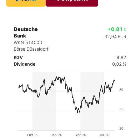
Deutsche
+0,81
%
Bank
32,94
EUR
WKN 514000
Börse Düsseldorf
KGV
9,82
Dividende
0,02 %
30
25
20
Okt '25
Jan '26
Apr '26
Jul '26