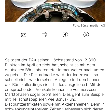
Mein B:O
Foto: Börsenmedien AG
Mein Konto
Folgen Sie uns
Kontakt
Seitdem der
DAX
seinen Höchststand von 12 390
Punkten im April erreicht hat, scheint es mit dem
deutschen Börsenbarometer immer weiter nach unten
zu gehen. Die Rekordmarke wird der Index wohl so
schnell nicht wiedersehen. Anleger sind den Launen
der Börse allerdings nicht hilflos ausgeliefert. Mit den
entsprechenden Vehikeln können sie von nervösen
Marktphasen sogar profitieren. Dies geht zum Beispiel
mit Teilschutzpapieren wie Bonus- und
Discountzertifikaten sowie mit Aktienanleihen. Denn in
schwankungsintensiven Zeiten verbessern sich deren