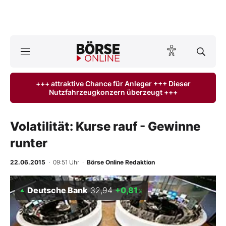
A
ktuelle Ausgabe BÖRSE ONLINE lesen
Börse
+++ attraktive Chance für Anleger +++ Dieser
Nutzfahrzeugkonzern überzeugt +++
News
Anlageprodukte
Volatilität: Kurse rauf - Gewinne
runter
Finanz-Check
22.06.2015
· 09:51 Uhr
·
Börse Online Redaktion
Abo & Shop
Deutsche Bank
32,94
+0,81
%
BO-Musterdepots
Experten