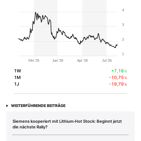
4
3
2
1
Okt '25
Jan '26
Apr '26
Jul '26
1W
+7,18
%
1M
-10,75
%
1J
-19,79
%
WEITERFÜHRENDE BEITRÄGE
Siemens kooperiert mit Lithium‑Hot Stock: Beginnt jetzt
die nächste Rally?