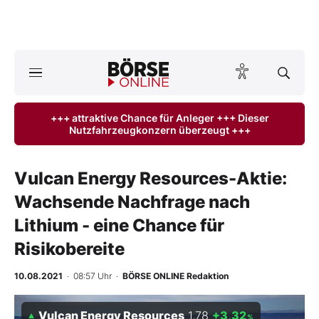
Börse
News
+++ attraktive Chance für Anleger +++ Dieser
Nutzfahrzeugkonzern überzeugt +++
Anlageprodukte
Finanz-Check
Vulcan Energy Resources-Aktie:
Wachsende Nachfrage nach
Abo & Shop
Lithium - eine Chance für
BO-Musterdepots
Risikobereite
Experten
10.08.2021
· 08:57 Uhr
·
BÖRSE ONLINE Redaktion
Mein B:O
Vulcan Energy Resources
1,78
+3,32
%