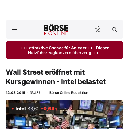
A
ktuelle Ausgabe BÖRSE ONLINE lesen
Börse
+++ attraktive Chance für Anleger +++ Dieser
Nutzfahrzeugkonzern überzeugt +++
News
Anlageprodukte
Wall Street eröffnet mit
Kursgewinnen - Intel belastet
Finanz-Check
12.03.2015
· 15:38 Uhr
·
Börse Online Redaktion
Abo & Shop
Intel
86,62
-0,64
%
BO-Musterdepots
Experten