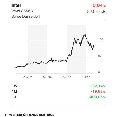
Intel
-0,64
%
WKN 855681
86,62
EUR
Börse Düsseldorf
100
50
0
Okt '25
Jan '26
Apr '26
Jul '26
1W
+22,14
%
1M
-19,82
%
1J
+400,86
%
WEITERFÜHRENDE BEITRÄGE