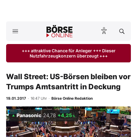
A
ktuelle Ausgabe BÖRSE ONLINE lesen
Börse
+++ attraktive Chance für Anleger +++ Dieser
Nutzfahrzeugkonzern überzeugt +++
News
Anlageprodukte
Wall Street: US-Börsen bleiben vor
Trumps Amtsantritt in Deckung
Finanz-Check
19.01.2017
· 16:47 Uhr
·
Börse Online Redaktion
Abo & Shop
Panasonic
24,78
+4,25
%
BO-Musterdepots
Experten