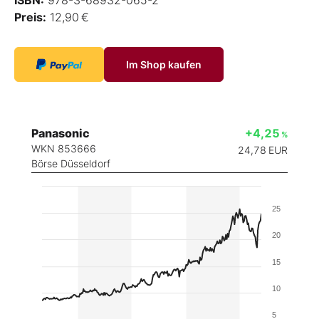
Preis:
12,90 €
Im Shop kaufen
Panasonic
+4,25
%
WKN 853666
24,78
EUR
Börse Düsseldorf
25
20
15
10
5