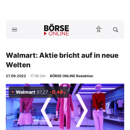
A
ktuelle Ausgabe BÖRSE ONLINE lesen
Börse
News
Walmart: Aktie bricht auf in neue
Welten
Anlageprodukte
27.09.2022
· 17:00 Uhr
·
BÖRSE ONLINE Redaktion
Finanz-Check
Walmart
97,27
-0,48
%
Abo & Shop
BO-Musterdepots
Experten