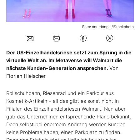
Mein B:O
Foto: onurdongel/iStockphoto
Mein Konto
Der US-Einzelhandelsriese setzt zum Sprung in die
Folgen Sie uns
virtuelle Welt an. Im Metaverse will Walmart die
nächste Kunden-Generation ansprechen.
Von
Kontakt
Florian Hielscher
Rollschuhbahn, Riesenrad und ein Parkour aus
Kosmetik-Artikeln – all das gibt es sonst nicht in
Filialen des Einzelhandelsriesen Walmart. Nun aber
gab das Unternehmen entsprechende Pläne bekannt.
Doch selbst bei enormem Andrang werden Kunden
keine Probleme haben, einen Parkplatz zu finden.
Denn das Erlebnis gibt es lediglich in virtuellen