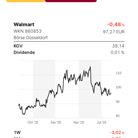
Walmart
-0,48
%
WKN 860853
97,27
EUR
Börse Düsseldorf
KGV
39,14
Dividende
0,01 %
110
100
90
80
Okt '25
Jan '26
Apr '26
Jul '26
1W
-3,02
%