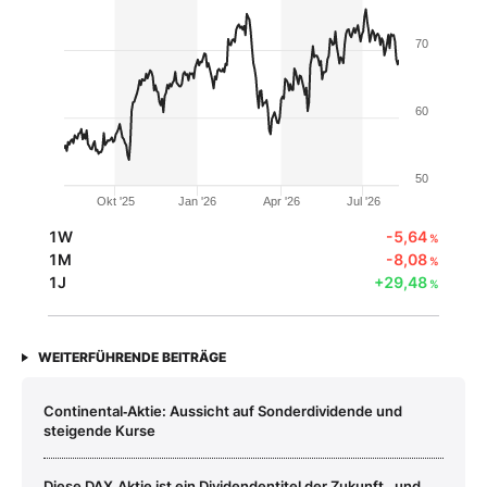
70
60
50
Okt '25
Jan '26
Apr '26
Jul '26
1W
-5,64
%
1M
-8,08
%
1J
+29,48
%
WEITERFÜHRENDE BEITRÄGE
Continental‑Aktie: Aussicht auf Sonderdividende und
steigende Kurse
Diese DAX‑Aktie ist ein Dividendentitel der Zukunft ‑ und