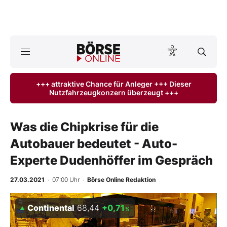
Börse
News
+++ attraktive Chance für Anleger +++ Dieser
Nutzfahrzeugkonzern überzeugt +++
Anlageprodukte
Finanz-Check
Was die Chipkrise für die
Autobauer bedeutet - Auto-
Abo & Shop
Experte Dudenhöffer im Gespräch
BO-Musterdepots
27.03.2021
· 07:00 Uhr
·
Börse Online Redaktion
Experten
Continental
68,44
+0,71
%
Mein B:O