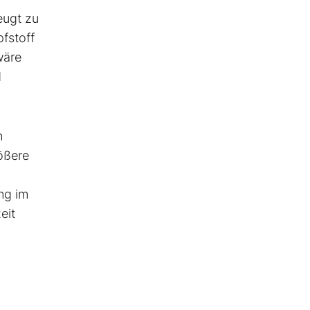
eugt zu
fstoff
wäre
d
n
ößere
ng im
eit