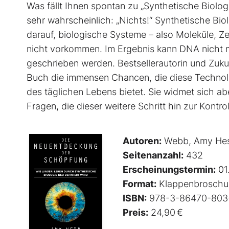
Was fällt Ihnen spontan zu „Synthetische Biologi
sehr wahrscheinlich: „Nichts!“ Synthetische Biol
darauf, biologische Systeme – also Moleküle, Ze
nicht vorkommen. Im Ergebnis kann DNA nicht me
geschrieben werden. Best­sellerautorin und Zuk
Buch die immensen Chancen, die diese Technolo
des täglichen Lebens bietet. Sie widmet sich ab
Fragen, die dieser weitere Schritt hin zur Kontro
Autoren:
Webb, Amy Hes
Seitenanzahl:
432
Erscheinungstermin:
01
Format:
Klappenbroschu
ISBN:
978-3-86470-803
Preis:
24,90 €