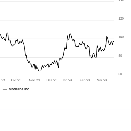
120
100
80
60
 '23
Okt '23
Nov '23
Dez '23
Jan '24
Feb '24
Mär '24
Moderna Inc