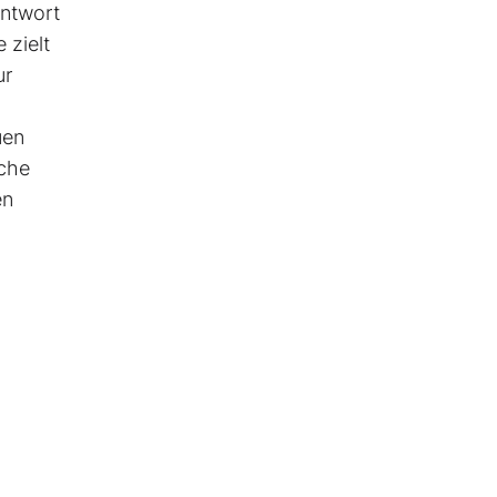
Antwort
 zielt
ur
uen
iche
en