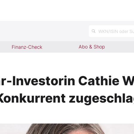
n
WKN/ISIN oder Su
Abo & Shop
Finanz-Check
r-Investorin Cathie W
Konkurrent zugeschl