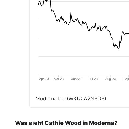
Apr '23
Mai '23
Jun '23
Jul '23
Aug '23
Sep
Moderna Inc
(WKN: A2N9D9)
Was sieht Cathie Wood in Moderna?