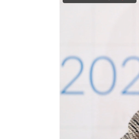
Experten
Mein B:O
Mein Konto
Folgen Sie uns
Kontakt