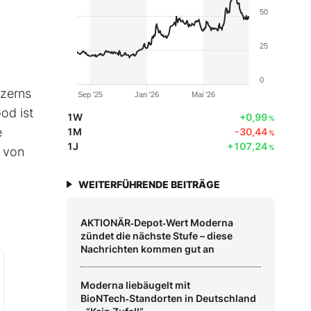
50
25
0
nzerns
Sep '25
Jan '26
Mai '26
od ist
1W
+0,99
%
e
1M
-30,44
%
1J
+107,24
%
t von
WEITERFÜHRENDE BEITRÄGE
AKTIONÄR‑Depot‑Wert Moderna
zündet die nächste Stufe – diese
Nachrichten kommen gut an
Moderna liebäugelt mit
BioNTech‑Standorten in Deutschland