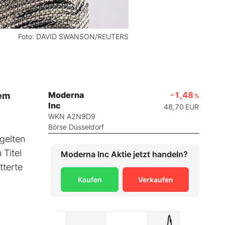
Foto: DAVID SWANSON/REUTERS
Moderna
-1,48
nem
%
Inc
48,70
EUR
WKN A2N9D9
Börse Düsseldorf
ügelten
 Titel
Moderna Inc
Aktie jetzt handeln?
tterte
Kaufen
Verkaufen