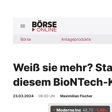
Jetzt a
ktuelle Ausgabe BÖRSE ONLINE lese
Börse
Börse
Anlageprodukte
News
Weiß sie mehr? Sta
Anlageprodukte
diesem BioNTech-
Finanz-Check
Abo & Shop
23.03.2024
· 06:00 Uhr
·
Maximilian Fischer
BO-Musterdepots
Moderna Inc
48,70
-1,48
%