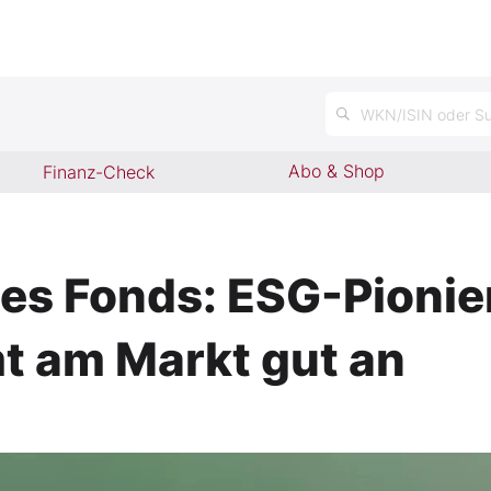
n
WKN/ISIN oder Su
Abo & Shop
Finanz-Check
es Fonds: ESG-Pionier
 am Markt gut an