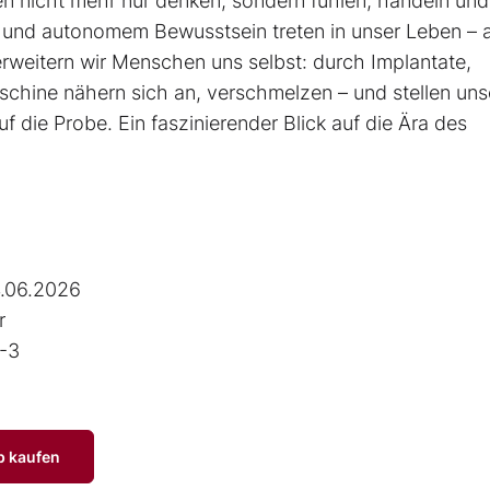
nen nicht mehr nur denken, sondern fühlen, handeln und
 und autonomem Bewusstsein treten in unser Leben – a
g erweitern wir Menschen uns selbst: durch Implantate,
schine nähern sich an, verschmelzen – und stellen uns
uf die Probe. Ein faszinierender Blick auf die Ära des
.06.2026
r
-3
p kaufen