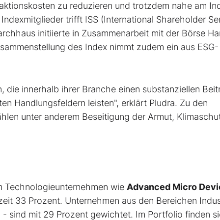
saktionskosten zu reduzieren und trotzdem nahe am In
ndexmitglieder trifft ISS (International Shareholder Se
archhaus initiierte in Zusammenarbeit mit der Börse H
 Zusammenstellung des Index nimmt zudem ein aus ESG-
 die innerhalb ihrer Branche einen substanziellen Beit
en Handlungsfeldern leisten", erklärt Pludra. Zu den
hlen unter anderem Beseitigung der Armut, Klimaschu
lem Technologieunternehmen wie
Advanced Micro Devi
zeit 33 Prozent. Unternehmen aus den Bereichen Indus
G
- sind mit 29 Prozent gewichtet. Im Portfolio finden s