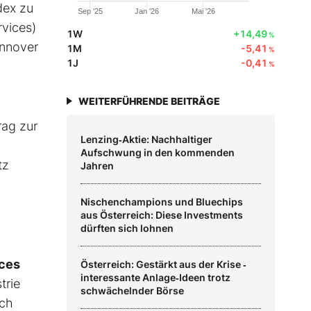
dex zu
Sep '25
Jan '26
Mai '26
rvices)
1W
+14,49
%
annover
1M
-5,41
%
1J
-0,41
%
WEITERFÜHRENDE BEITRÄGE
rag zur
Lenzing‑Aktie: Nachhaltiger
Aufschwung in den kommenden
tz
Jahren
Nischenchampions und Bluechips
aus Österreich: Diese Investments
dürften sich lohnen
ces
Österreich: Gestärkt aus der Krise ‑
interessante Anlage‑Ideen trotz
trie
schwächelnder Börse
ich