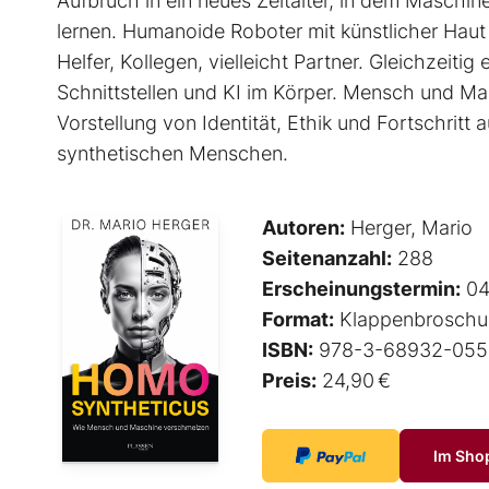
Aufbruch in ein neues Zeitalter, in dem Maschi
lernen. Humanoide Roboter mit künstlicher Haut
Helfer, Kollegen, vielleicht Partner. Gleichzeiti
Schnittstellen und KI im Körper. Mensch und Ma
Vorstellung von Identität, Ethik und Fortschritt a
synthetischen Menschen.
Autoren:
Herger, Mario
Seitenanzahl:
288
Erscheinungstermin:
04
Format:
Klappenbroschu
ISBN:
978-3-68932-055
Preis:
24,90 €
Im Sho