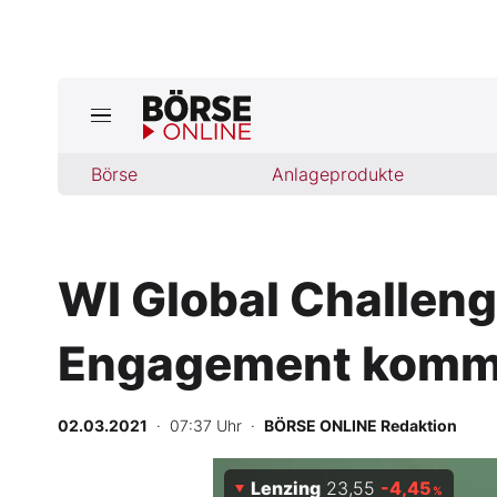
Jetzt a
ktuelle Ausgabe BÖRSE ONLINE lese
Börse
Börse
Anlageprodukte
News
WI Global Challeng
Anlageprodukte
Engagement kommt
Finanz-Check
Abo & Shop
02.03.2021
· 07:37 Uhr
·
BÖRSE ONLINE Redaktion
BO-Musterdepots
Lenzing
23,55
-4,45
%