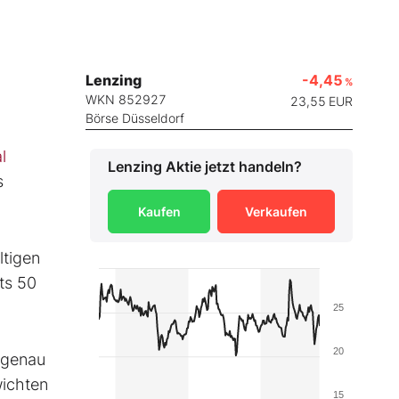
Lenzing
-4,45
%
WKN 852927
23,55
EUR
Börse Düsseldorf
l
Lenzing
Aktie jetzt handeln?
s
Kaufen
Verkaufen
ltigen
ets 50
25
20
 genau
wichten
15