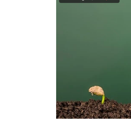
Experten
Mein B:O
Mein Konto
Folgen Sie uns
Kontakt