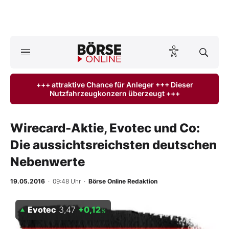
A
ktuelle Ausgabe BÖRSE ONLINE lesen
Börse
+++ attraktive Chance für Anleger +++ Dieser
Nutzfahrzeugkonzern überzeugt +++
News
Anlageprodukte
Wirecard-Aktie, Evotec und Co:
Die aussichtsreichsten deutschen
Finanz-Check
Nebenwerte
Abo & Shop
19.05.2016
· 09:48 Uhr
·
Börse Online Redaktion
BO-Musterdepots
Evotec
3,47
+0,12
%
Experten