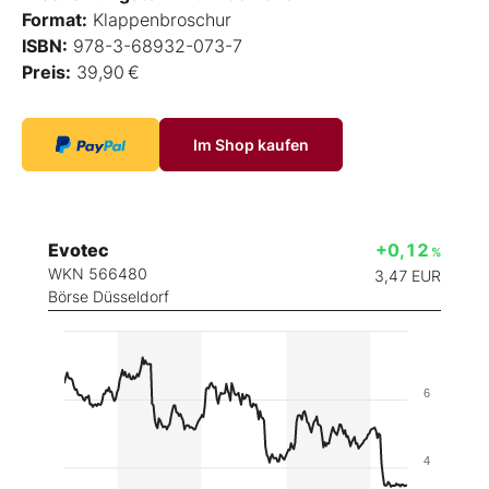
Format:
Klappenbroschur
ISBN:
978-3-68932-073-7
Preis:
39,90 €
Im Shop kaufen
Evotec
+0,12
%
WKN 566480
3,47
EUR
Börse Düsseldorf
6
4