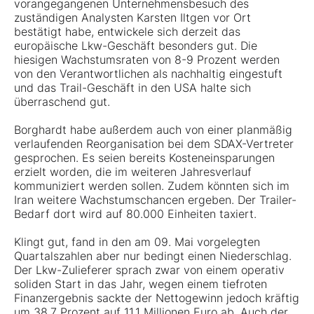
vorangegangenen Unternehmensbesuch des
zuständigen Analysten Karsten Iltgen vor Ort
bestätigt habe, entwickele sich derzeit das
europäische Lkw-Geschäft besonders gut. Die
hiesigen Wachstumsraten von 8-9 Prozent werden
von den Verantwortlichen als nachhaltig eingestuft
und das Trail-Geschäft in den USA halte sich
überraschend gut.
Borghardt habe außerdem auch von einer planmäßig
verlaufenden Reorganisation bei dem SDAX-Vertreter
gesprochen. Es seien bereits Kosteneinsparungen
erzielt worden, die im weiteren Jahresverlauf
kommuniziert werden sollen. Zudem könnten sich im
Iran weitere Wachstumschancen ergeben. Der Trailer-
Bedarf dort wird auf 80.000 Einheiten taxiert.
Klingt gut, fand in den am 09. Mai vorgelegten
Quartalszahlen aber nur bedingt einen Niederschlag.
Der Lkw-Zulieferer sprach zwar von einem operativ
soliden Start in das Jahr, wegen einem tiefroten
Finanzergebnis sackte der Nettogewinn jedoch kräftig
um 38,7 Prozent auf 11,1 Millionen Euro ab. Auch der