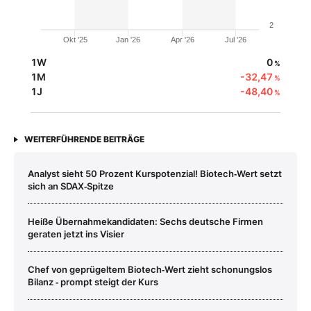
2
Okt '25
Jan '26
Apr '26
Jul '26
1W
0
%
1M
-32,47
%
1J
-48,40
%
WEITERFÜHRENDE BEITRÄGE
Analyst sieht 50 Prozent Kurspotenzial! Biotech‑Wert setzt
sich an SDAX‑Spitze
Heiße Übernahmekandidaten: Sechs deutsche Firmen
geraten jetzt ins Visier
Chef von geprügeltem Biotech‑Wert zieht schonungslos
Bilanz ‑ prompt steigt der Kurs