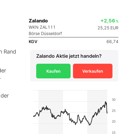
Zalando
+2,56
%
WKN ZAL111
25,25
EUR
Börse Düsseldorf
KGV
66,74
en Rand
Zalando
Aktie jetzt handeln?
der
Kaufen
Verkaufen
.
 der
30
25
20
15