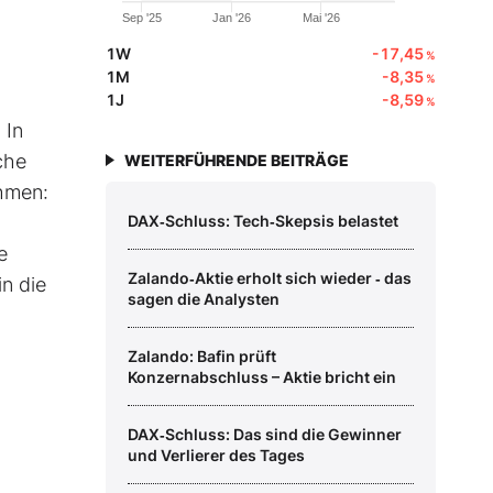
Sep '25
Jan '26
Mai '26
1W
-17,45
%
1M
-8,35
%
1J
-8,59
%
 In
che
WEITERFÜHRENDE BEITRÄGE
ehmen:
DAX‑Schluss: Tech‑Skepsis belastet
e
Zalando‑Aktie erholt sich wieder ‑ das
in die
sagen die Analysten
Zalando: Bafin prüft
Konzernabschluss – Aktie bricht ein
DAX‑Schluss: Das sind die Gewinner
und Verlierer des Tages