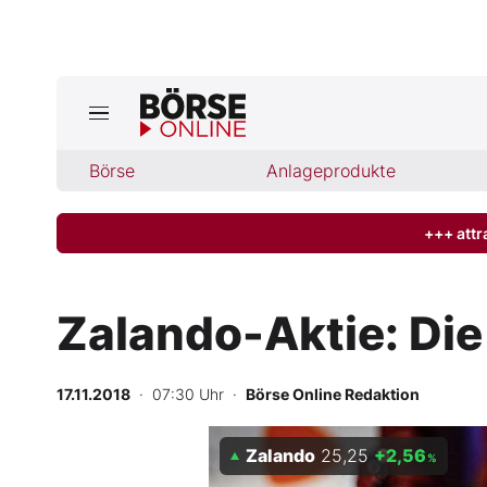
Jetzt a
ktuelle Ausgabe BÖRSE ONLINE lese
Börse
Börse
Anlageprodukte
News
+++ attr
Anlageprodukte
Zalando-Aktie: Die
Finanz-Check
17.11.2018
· 07:30 Uhr
·
Börse Online Redaktion
Abo & Shop
Zalando
25,25
+2,56
BO-Musterdepots
%