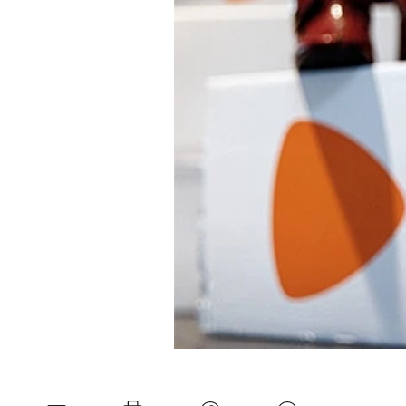
Experten
Mein B:O
Mein Konto
Folgen Sie uns
Kontakt