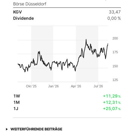
Börse Düsseldorf
KGV
33,47
Dividende
0,00 %
200
175
150
125
Okt '25
Jan '26
Apr '26
Jul '26
1W
+11,29
%
1M
+12,31
%
1J
+25,07
%
WEITERFÜHRENDE BEITRÄGE