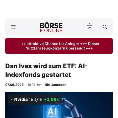
A
ktuelle Ausgabe BÖRSE ONLINE lesen
Börse
+++ attraktive Chance für Anleger +++ Dieser
Nutzfahrzeugkonzern überzeugt +++
News
Anlageprodukte
Dan Ives wird zum ETF: AI-
Indexfonds gestartet
Finanz-Check
07.06.2025
· 19:01 Uhr
·
Nils Jacobsen
Abo & Shop
Nvidia
193,68
+2,06
%
BO-Musterdepots
Experten