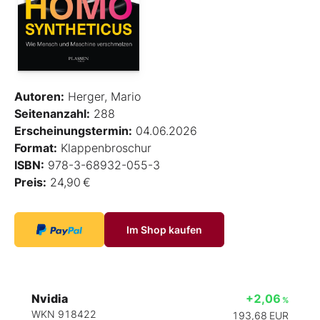
Autoren:
Herger, Mario
Seitenanzahl:
288
Erscheinungstermin:
04.06.2026
Format:
Klappenbroschur
ISBN:
978-3-68932-055-3
Preis:
24,90 €
Im Shop kaufen
Nvidia
+2,06
%
WKN 918422
193,68
EUR