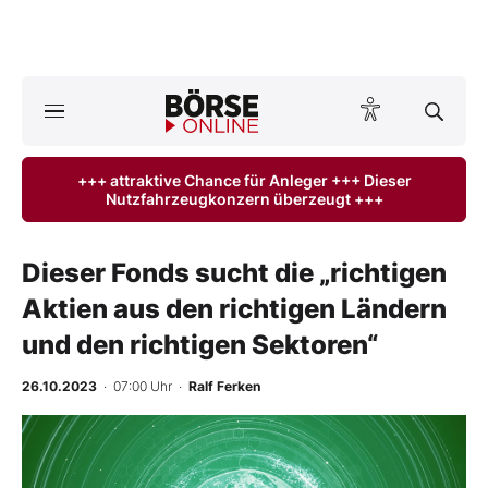
A
ktuelle Ausgabe BÖRSE ONLINE lesen
Börse
+++ attraktive Chance für Anleger +++ Dieser
Nutzfahrzeugkonzern überzeugt +++
News
Anlageprodukte
Dieser Fonds sucht die „richtigen
Aktien aus den richtigen Ländern
Finanz-Check
und den richtigen Sektoren“
Abo & Shop
26.10.2023
· 07:00 Uhr
·
Ralf Ferken
BO-Musterdepots
Experten