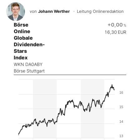
von
Johann Werther
· Leitung Onlineredaktion
Börse
+0,00
%
Online
16,30
EUR
Globale
Dividenden-
Stars
Index
WKN DA0ABY
Börse Stuttgart
16
15
14
13