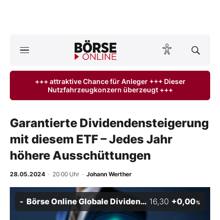
Börse
News
+++ attraktive Chance für Anleger +++ Dieser
Nutzfahrzeugkonzern überzeugt +++
Anlageprodukte
Finanz-Check
Garantierte Dividendensteigerung
mit diesem ETF – Jedes Jahr
Abo & Shop
höhere Ausschüttungen
BO-Musterdepots
28.05.2024
· 20:00 Uhr
·
Johann Werther
Experten
Börse Online Globale Dividenden-Stars Index
16,30
+0,00
%
Mein B:O