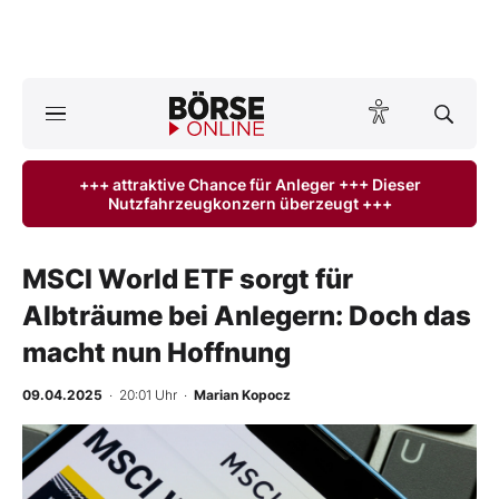
A
ktuelle Ausgabe BÖRSE ONLINE lesen
Börse
+++ attraktive Chance für Anleger +++ Dieser
Nutzfahrzeugkonzern überzeugt +++
News
Anlageprodukte
MSCI World ETF sorgt für
Albträume bei Anlegern: Doch das
Finanz-Check
macht nun Hoffnung
Abo & Shop
09.04.2025
· 20:01 Uhr
·
Marian Kopocz
BO-Musterdepots
Experten