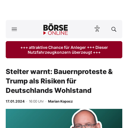
A
ktuelle Ausgabe BÖRSE ONLINE lesen
Börse
+++ attraktive Chance für Anleger +++ Dieser
Nutzfahrzeugkonzern überzeugt +++
News
Anlageprodukte
Stelter warnt: Bauernproteste &
Trump als Risiken für
Finanz-Check
Deutschlands Wohlstand
Abo & Shop
17.01.2024
· 16:00 Uhr
·
Marian Kopocz
BO-Musterdepots
Experten