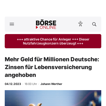
Börse
News
+++ attraktive Chance für Anleger +++ Dieser
Nutzfahrzeugkonzern überzeugt +++
Anlageprodukte
Finanz-Check
Mehr Geld für Millionen Deutsche:
Zinsen für Lebensversicherung
Abo & Shop
angehoben
BO-Musterdepots
04.12.2023
· 16:00 Uhr
·
Johann Werther
Experten
Mein B:O