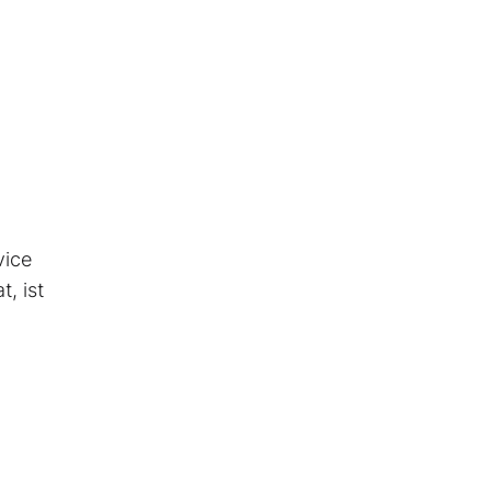
vice
, ist