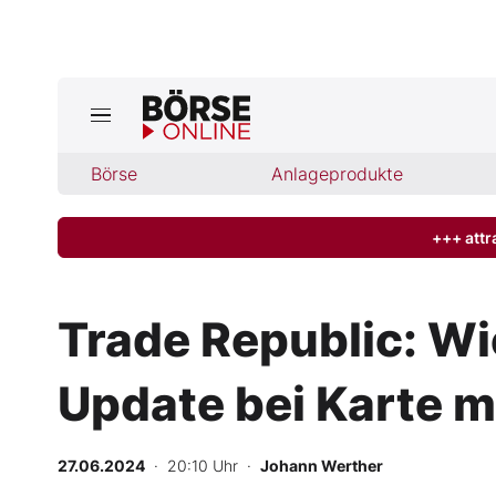
Börse
Börse
Anlageprodukte
News
Anlageprodukte
+++ attr
Finanz-Check
Trade Republic: W
Abo & Shop
Update bei Karte m
BO-Musterdepots
27.06.2024
· 20:10 Uhr
·
Johann Werther
Experten