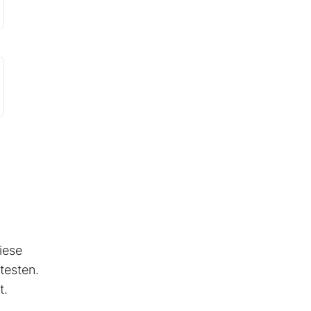
iese
testen.
t.