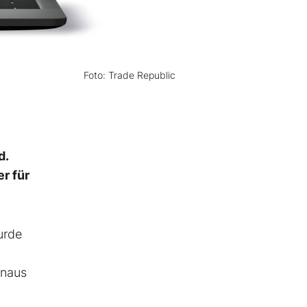
Foto: Trade Republic
d.
r für
urde
inaus