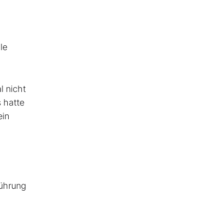
le
l nicht
 hatte
ein
führung