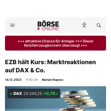
Börse
News
+++ attraktive Chance für Anleger +++ Dieser
Nutzfahrzeugkonzern überzeugt +++
Anlageprodukte
Finanz-Check
EZB hält Kurs: Marktreaktionen
auf DAX & Co.
Abo & Shop
14.12.2023
· 17:50 Uhr
·
Marian Kopocz
BO-Musterdepots
DAX
26.344,25
+0,78
%
Experten
Mein B:O