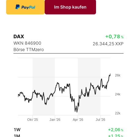
Im Shop kaufen
DAX
+0,78
%
WKN 846900
26.344,25
XXP
Börse TTMzero
26k
24k
22k
Okt '25
Jan '26
Apr '26
Jul '26
1W
+2,06
%
1M
+1,25
%