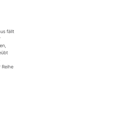
s fällt
r
en,
eübt
s
r Reihe