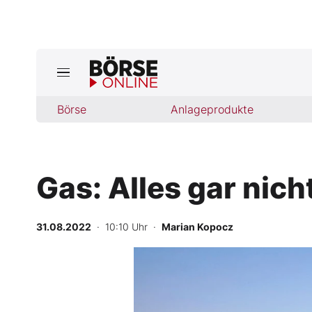
Jetzt a
ktuelle Ausgabe BÖRSE ONLINE lese
Börse
Börse
Anlageprodukte
News
Gas: Alles gar nic
Anlageprodukte
Finanz-Check
31.08.2022
· 10:10 Uhr
·
Marian Kopocz
Abo & Shop
BO-Musterdepots