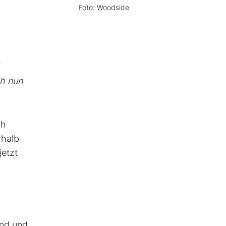
Foto: Woodside
ch nun
ch
rhalb
jetzt
and und