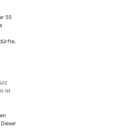
ar 55
a
dürfte.
turz
s ist
sen
 Dieser