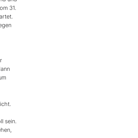
Vom 31.
artet.
gegen
r
dann
 um
icht.
l sein.
ehen,