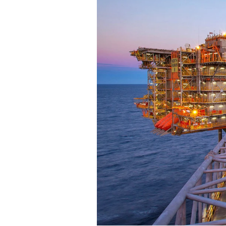
Experten
Mein B:O
Mein Konto
Folgen Sie uns
Kontakt