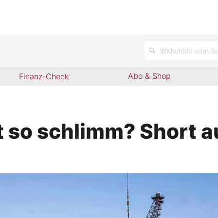
n
WKN/ISIN oder Su
Abo & Shop
Finanz-Check
ht so schlimm? Short 