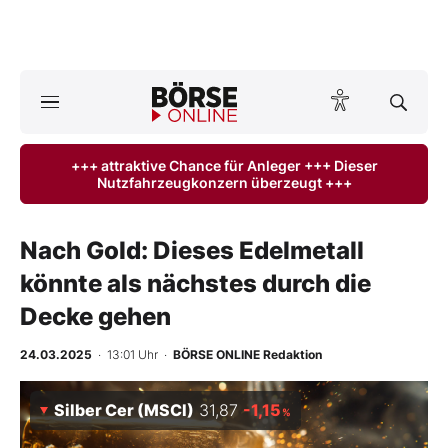
A
ktuelle Ausgabe BÖRSE ONLINE lesen
Börse
+++ attraktive Chance für Anleger +++ Dieser
Nutzfahrzeugkonzern überzeugt +++
News
Anlageprodukte
Nach Gold: Dieses Edelmetall
könnte als nächstes durch die
Finanz-Check
Decke gehen
Abo & Shop
24.03.2025
· 13:01 Uhr
·
BÖRSE ONLINE Redaktion
BO-Musterdepots
Silber Cer (MSCI)
31,87
-1,15
%
Experten