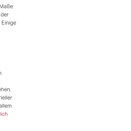
m Maße
 der
 Einige
n
ehen.
eller
allem
lich