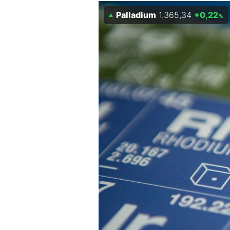
Experten
Palladium
1.365,34
+0,22
%
Mein B:O
Mein Konto
Folgen Sie uns
Kontakt