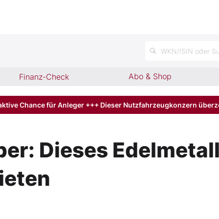
n
WKN/ISIN oder Su
Abo & Shop
Finanz-Check
aktive Chance für Anleger +++ Dieser Nutzfahrzeugkonzern über
ber: Dieses Edelmetall
ieten