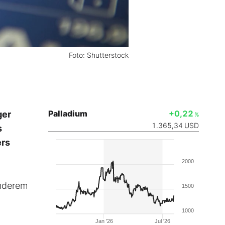
Foto: Shutterstock
Palladium
+0,22
ger
%
1.365,34
USD
s
ers
2000
anderem
1500
1000
Jan '26
Jul '26