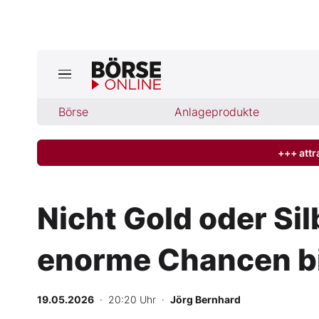
Jetzt a
ktuelle Ausgabe BÖRSE ONLINE lese
Börse
Börse
Anlageprodukte
News
+++ attr
Anlageprodukte
Nicht Gold oder Sil
Finanz-Check
enorme Chancen b
Abo & Shop
BO-Musterdepots
19.05.2026
· 20:20 Uhr
·
Jörg Bernhard