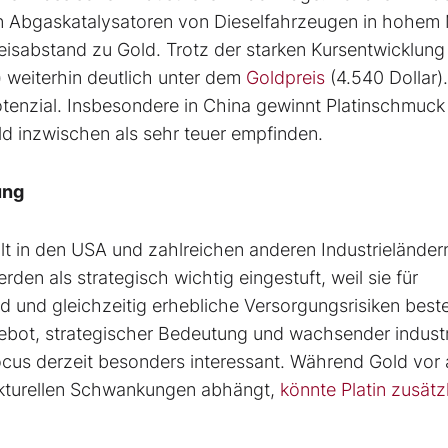
es in Abgaskatalysatoren von Dieselfahrzeugen in hohe
reisabstand zu Gold. Trotz der starken Kursentwicklung
) weiterhin deutlich unter dem
Goldpreis
(4.540 Dollar).
tenzial. Insbesondere in China gewinnt Platinschmuck
old inzwischen als sehr teuer empfinden.
ung
ilt in den USA und zahlreichen anderen Industrieländer
erden als strategisch wichtig eingestuft, weil sie für
nd und gleichzeitig erhebliche Versorgungsrisiken best
ot, strategischer Bedeutung und wachsender industri
cus derzeit besonders interessant. Während Gold vor 
nkturellen Schwankungen abhängt,
könnte Platin zusätz