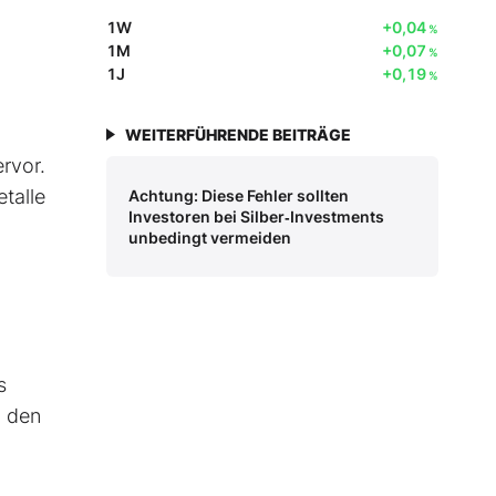
1W
+0,04
%
1M
+0,07
%
1J
+0,19
%
WEITERFÜHRENDE BEITRÄGE
rvor.
etalle
Achtung: Diese Fehler sollten
Investoren bei Silber‑Investments
unbedingt vermeiden
s
n den