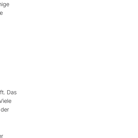
nige
ie
E
ft. Das
Viele
 der
er