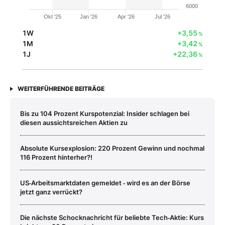
6000
Okt '25
Jan '26
Apr '26
Jul '26
1W
+3,55
%
1M
+3,42
%
1J
+22,36
%
WEITERFÜHRENDE BEITRÄGE
Bis zu 104 Prozent Kurspotenzial: Insider schlagen bei
diesen aussichtsreichen Aktien zu
Absolute Kursexplosion: 220 Prozent Gewinn und nochmal
116 Prozent hinterher?!
US‑Arbeitsmarktdaten gemeldet ‑ wird es an der Börse
jetzt ganz verrückt?
Die nächste Schocknachricht für beliebte Tech‑Aktie: Kurs