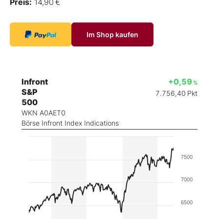
Preis:
14,90 €
Im Shop kaufen
Infront
+0,59
%
S&P
7.756,40
Pkt
500
WKN A0AET0
Börse Infront Index Indications
7500
7000
6500