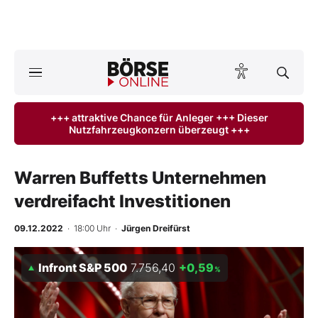
A
ktuelle Ausgabe BÖRSE ONLINE lesen
Börse
+++ attraktive Chance für Anleger +++ Dieser
Nutzfahrzeugkonzern überzeugt +++
News
Anlageprodukte
Warren Buffetts Unternehmen
verdreifacht Investitionen
Finanz-Check
09.12.2022
· 18:00 Uhr
·
Jürgen Dreifürst
Abo & Shop
Infront S&P 500
7.756,40
+0,59
%
BO-Musterdepots
Experten