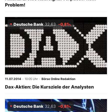
Problem!
Deutsche Bank
32,63
-0,81
%
11.07.2014
· 10:05 Uhr
·
Börse Online Redaktion
Dax‑Aktien: Die Kursziele der Analysten
Deutsche Bank
32,63
-0,81
%