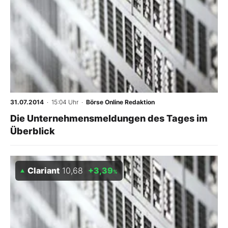
31.07.2014
· 15:04 Uhr
·
Börse Online Redaktion
Die Unternehmensmeldungen des Tages im
Überblick
Clariant
10,68
+3,39
%