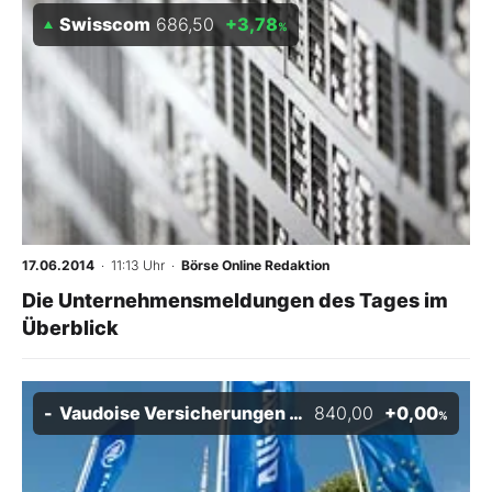
Swisscom
686,50
+3,78
%
17.06.2014
· 11:13 Uhr
·
Börse Online Redaktion
Die Unternehmensmeldungen des Tages im
Überblick
Vaudoise Versicherungen Holding
840,00
+0,00
%