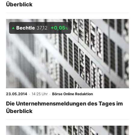
Überblick
Bechtle
37,12
+0,05
%
23.05.2014
· 14:25 Uhr
·
Börse Online Redaktion
Die Unternehmensmeldungen des Tages im
Überblick
-
%