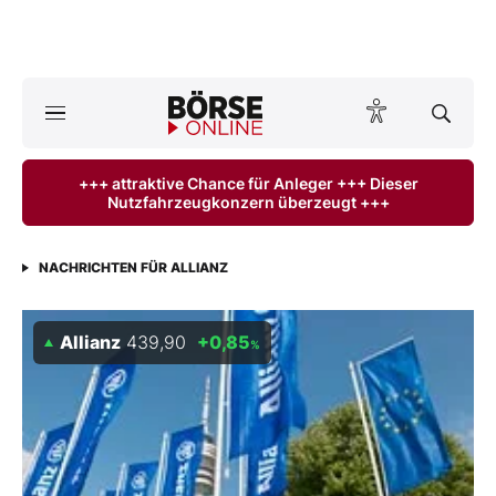
A
ktuelle Ausgabe BÖRSE ONLINE lesen
Börse
+++ attraktive Chance für Anleger +++ Dieser
Nutzfahrzeugkonzern überzeugt +++
News
Anlageprodukte
NACHRICHTEN FÜR ALLIANZ
Finanz-Check
Allianz
439,90
+0,85
%
Abo & Shop
BO-Musterdepots
Experten