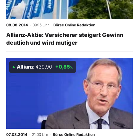
Mein B:O
08.08.2014
· 09:15 Uhr
·
Börse Online Redaktion
Mein Konto
Allianz‑Aktie: Versicherer steigert Gewinn
deutlich und wird mutiger
Folgen Sie uns
Allianz
439,90
+0,85
%
Kontakt
07.08.2014
· 21:00 Uhr
·
Börse Online Redaktion