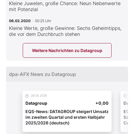
Kleine Juwelen, große Chance: Neun Nebenwerte
mit Potenzial
06.02.2020
· 00:25 Uhr
Kleine Werte, große Gewinne: Sechs Geheimtipps,
die vor dem Durchbruch stehen
Weitere Nachrichten zu Datagroup
dpa-AFX News zu Datagroup
28.05.2026
12.
Datagroup
+0,00
Data
EQS-News: DATAGROUP steigert Umsatz
EQS-
im zweiten Quartal und ersten Halbjahr
Sani
2025/2026 (deutsch)
Cent