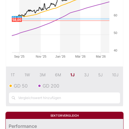
Mein B:O
60
59,00
58,00
Mein Konto
50
Folgen Sie uns
40
Sep '25
Nov '25
Jan '26
Mär '26
Mai '26
Kontakt
1T
1W
3M
6M
1J
3J
5J
10J
GD 50
GD 200
SEKTORVERGLEICH
Performance