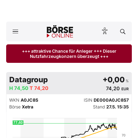
A
ktuelle Ausgabe BÖRSE ONLINE lesen
Börse
+++ attraktive Chance für Anleger +++ Dieser
Nutzfahrzeugkonzern überzeugt +++
News
Anlageprodukte
Datagroup
+0,00
%
Finanz-Check
H
74,50
T
74,20
74,20
EUR
WKN
A0JC8S
ISIN
DE000A0JC8S7
Abo & Shop
Börse
Xetra
Stand
27.5. 15:35
BO-Musterdepots
77,40
Experten
70