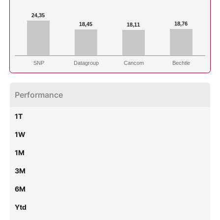
24,35
18,76
18,45
18,11
SNP
Datagroup
Cancom
Bechtle
Performance
1T
1W
1M
3M
6M
Ytd