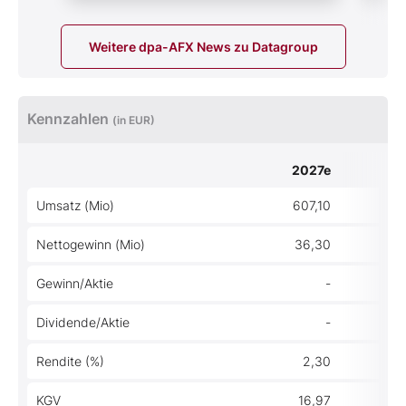
Weitere dpa-AFX News zu Datagroup
Kennzahlen
(in EUR)
2027e
2
Umsatz (Mio)
607,10
5
Nettogewinn (Mio)
36,30
Gewinn/Aktie
-
Dividende/Aktie
-
Rendite (%)
2,30
KGV
16,97