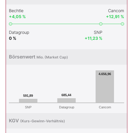
Bechtle
Cancom
+4,05 %
+12,91 %
Datagroup
SNP
0 %
+11,23 %
Börsenwert
Mio. (Market Cap)
4.656,96
685,44
591,89
SNP
Datagroup
Cancom
KGV
(Kurs-Gewinn-Verhältnis)