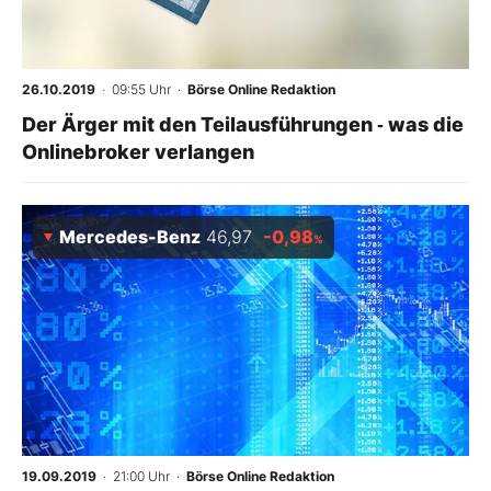
26.10.2019
· 09:55 Uhr
·
Börse Online Redaktion
Der Ärger mit den Teilausführungen ‑ was die
Onlinebroker verlangen
Mercedes-Benz
46,97
-0,98
%
19.09.2019
· 21:00 Uhr
·
Börse Online Redaktion