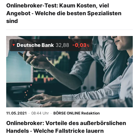
Onlinebroker‑Test: Kaum Kosten, viel
Angebot ‑ Welche die besten Spezialisten
sind
Deutsche Bank
32,88
-0,03
%
11.05.2021
· 08:44 Uhr
·
BÖRSE ONLINE Redaktion
Onlinebroker: Vorteile des außerbörslichen
Handels ‑ Welche Fallstricke lauern