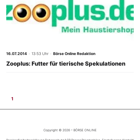
16.07.2014
· 13:53 Uhr
·
Börse Online Redaktion
Zooplus: Futter für tierische Spekulationen
1
Copyright © 2026 – BÖRSE ONLINE