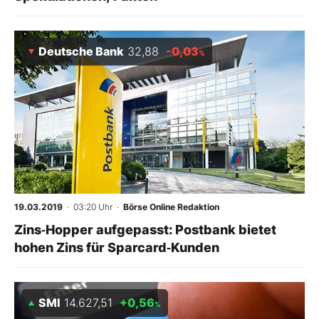
Deutsche Bank
32,88
-0,03
%
19.03.2019
· 03:20 Uhr
·
Börse Online Redaktion
Zins‑Hopper aufgepasst: Postbank bietet
hohen Zins für Sparcard‑Kunden
SMI
14.627,51
+0,56
%