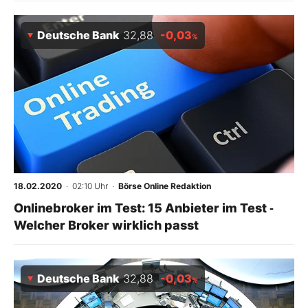
Deutsche Bank
32,88
-0,03
%
18.02.2020
· 02:10 Uhr
·
Börse Online Redaktion
Onlinebroker im Test: 15 Anbieter im Test ‑
Welcher Broker wirklich passt
Deutsche Bank
32,88
-0,03
%