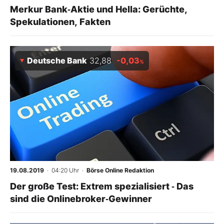
Merkur Bank‑Aktie und Hella: Gerüchte,
Spekulationen, Fakten
Deutsche Bank
32,88
-0,03
%
19.08.2019
· 04:20 Uhr
·
Börse Online Redaktion
Der große Test: Extrem spezialisiert ‑ Das
sind die Onlinebroker‑Gewinner