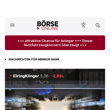
A
ktuelle Ausgabe BÖRSE ONLINE lesen
Börse
+++ attraktive Chance für Anleger +++ Dieser
Nutzfahrzeugkonzern überzeugt +++
News
Anlageprodukte
NACHRICHTEN FÜR MERKUR BANK
Finanz-Check
ElringKlinger
5,06
-2,88
%
Abo & Shop
BO-Musterdepots
Experten