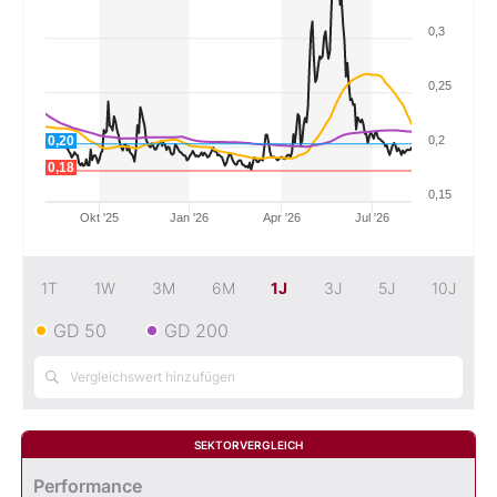
0,3
Mein B:O
0,25
Mein Konto
0,20
0,2
0,18
Folgen Sie uns
0,15
Okt '25
Jan '26
Apr '26
Jul '26
Kontakt
1T
1W
3M
6M
1J
3J
5J
10J
GD 50
GD 200
SEKTORVERGLEICH
Performance