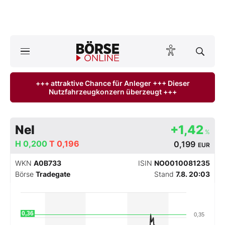
A
ktuelle Ausgabe BÖRSE ONLINE lesen
Börse
+++ attraktive Chance für Anleger +++ Dieser
Nutzfahrzeugkonzern überzeugt +++
News
Anlageprodukte
Nel
+1,42
%
Finanz-Check
H
0,200
T
0,196
0,199
EUR
WKN
A0B733
ISIN
NO0010081235
Abo & Shop
Börse
Tradegate
Stand
7.8. 20:03
BO-Musterdepots
0,36
0,35
Experten