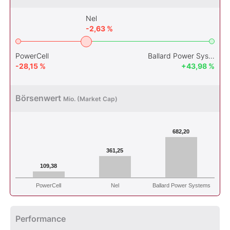
Nel
-2,63 %
PowerCell
Ballard Power Systems
-28,15 %
+43,98 %
Börsenwert
Mio. (Market Cap)
682,20
361,25
109,38
PowerCell
Nel
Ballard Power Systems
Performance