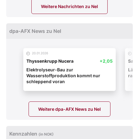
Weitere Nachrichten zu Nel
dpa-AFX News zu Nel
20.01.2026
05.
Thyssenkrupp Nucera
+2,05
Salzg
Elektrolyseur-Bau zur
Länd
Wasserstoffproduktion kommt nur
rasc
schleppend voran
Weitere dpa-AFX News zu Nel
Kennzahlen
(in NOK)