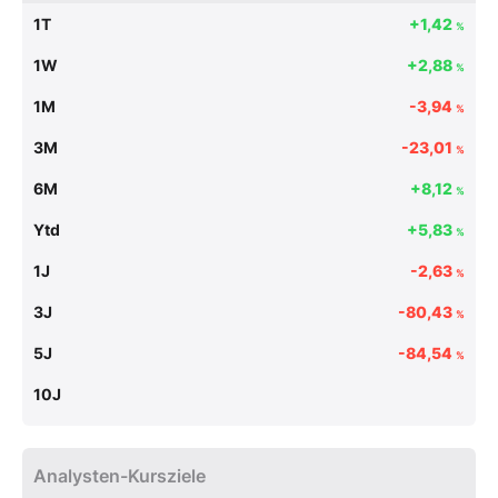
1T
+1,42
%
1W
+2,88
%
1M
-3,94
%
3M
-23,01
%
6M
+8,12
%
Ytd
+5,83
%
1J
-2,63
%
3J
-80,43
%
5J
-84,54
%
10J
Analysten-Kursziele