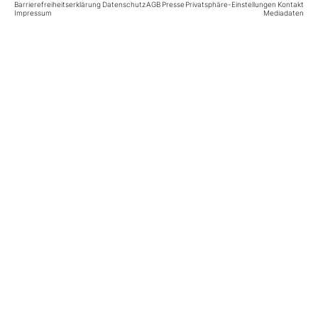
Barrierefreiheitserklärung
Datenschutz
AGB
Presse
Privatsphäre-Einstellungen
Kontakt
Impressum
Mediadaten
Mein B:O
Mein Konto
Folgen Sie uns
Kontakt