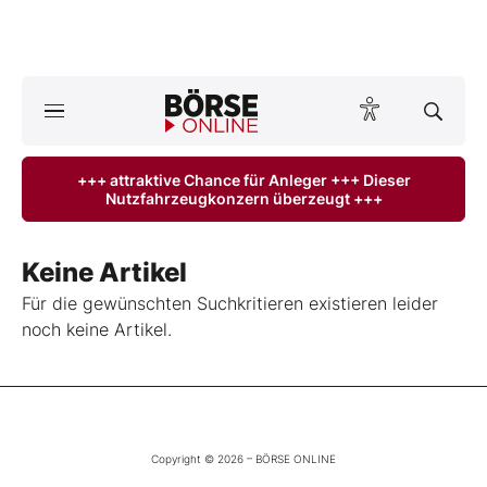
A
ktuelle Ausgabe BÖRSE ONLINE lesen
Börse
+++ attraktive Chance für Anleger +++ Dieser
Nutzfahrzeugkonzern überzeugt +++
News
Anlageprodukte
Keine Artikel
Für die gewünschten Suchkritieren existieren leider
Finanz-Check
noch keine Artikel.
Abo & Shop
BO-Musterdepots
Copyright © 2026 – BÖRSE ONLINE
Experten