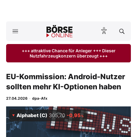
A
ktuelle Ausgabe BÖRSE ONLINE lesen
Börse
+++ attraktive Chance für Anleger +++ Dieser
Nutzfahrzeugkonzern überzeugt +++
News
Anlageprodukte
EU-Kommission: Android-Nutzer
sollten mehr KI-Optionen haben
Finanz-Check
27.04.2026
·
dpa-Afx
Abo & Shop
Alphabet (C)
305,70
-0,95
%
BO-Musterdepots
Experten