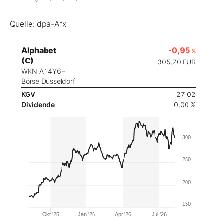
Quelle: dpa-Afx
Alphabet
-0,95
%
(C)
305,70
EUR
WKN A14Y6H
Börse Düsseldorf
KGV
27,02
Dividende
0,00 %
300
250
200
150
Okt '25
Jan '26
Apr '26
Jul '26