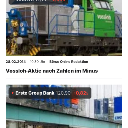
28.02.2014
· 10:30 Uhr
·
Börse Online Redaktion
Vossloh‑Aktie nach Zahlen im Minus
Erste Group Bank
120,90
-0,82
%