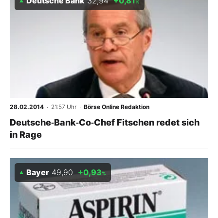
Deutsche Bank
32,94
+0,81
%
28.02.2014
· 21:57 Uhr
·
Börse Online Redaktion
Deutsche‑Bank‑Co‑Chef Fitschen redet sich
in Rage
Bayer
49,90
+0,93
%