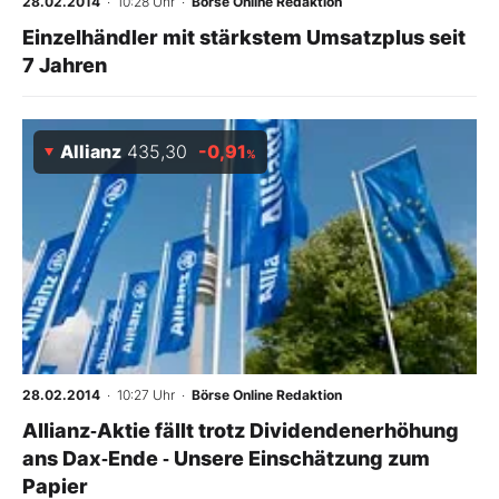
28.02.2014
· 10:28 Uhr
·
Börse Online Redaktion
Einzelhändler mit stärkstem Umsatzplus seit
7 Jahren
Allianz
435,30
-0,91
%
28.02.2014
· 10:27 Uhr
·
Börse Online Redaktion
Allianz‑Aktie fällt trotz Dividendenerhöhung
ans Dax‑Ende ‑ Unsere Einschätzung zum
Papier