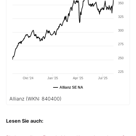
350
325
300
275
250
225
Okt '24
Jan '25
Apr '25
Jul '25
Allianz SE NA
Allianz
(WKN: 840400)
Lesen Sie auch: