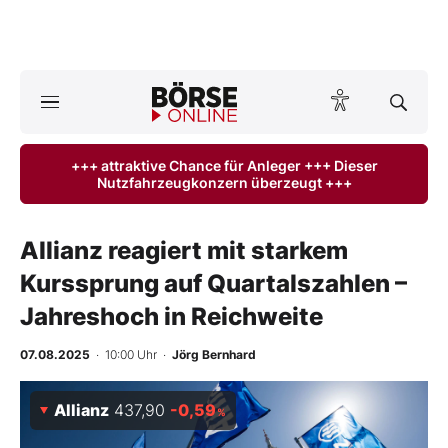
A
ktuelle Ausgabe BÖRSE ONLINE lesen
Börse
+++ attraktive Chance für Anleger +++ Dieser
Nutzfahrzeugkonzern überzeugt +++
News
Anlageprodukte
Allianz reagiert mit starkem
Kurssprung auf Quartalszahlen –
Finanz-Check
Jahreshoch in Reichweite
Abo & Shop
07.08.2025
· 10:00 Uhr
·
Jörg Bernhard
BO-Musterdepots
Allianz
437,90
-0,59
%
Experten