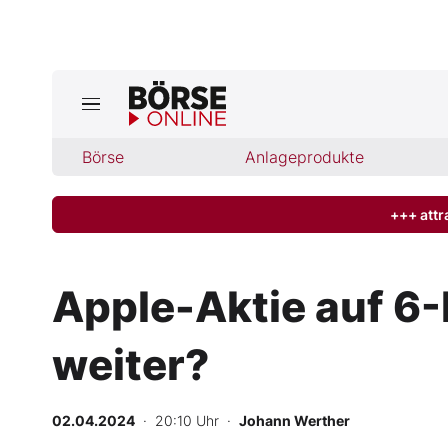
Börse
Börse
Anlageprodukte
News
Anlageprodukte
+++ attr
Finanz-Check
Apple-Aktie auf 6-
Abo & Shop
weiter?
BO-Musterdepots
02.04.2024
· 20:10 Uhr
·
Johann Werther
Experten