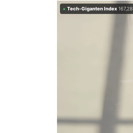
Tech-Giganten Index
167,28
Mein B:O
Mein Konto
Folgen Sie uns
Kontakt