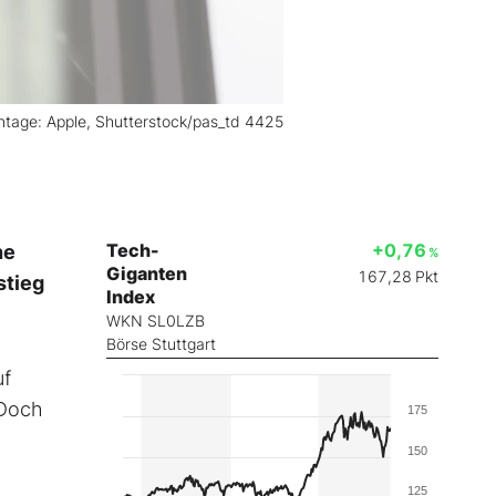
ntage: Apple, Shutterstock/pas_td 4425
Tech-
+0,76
ne
%
Giganten
167,28
Pkt
stieg
Index
WKN SL0LZB
Börse Stuttgart
uf
 Doch
175
150
125