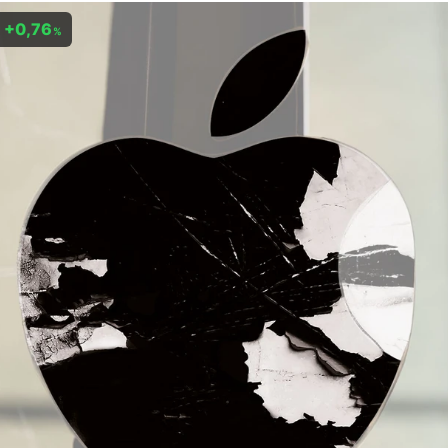
+0,76
%