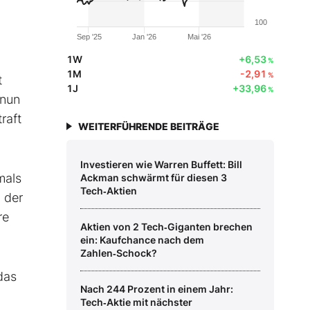
100
Sep '25
Jan '26
Mai '26
1W
+6,53
%
1M
-2,91
%
t
1J
+33,96
%
 nun
raft
WEITERFÜHRENDE BEITRÄGE
Investieren wie Warren Buffett: Bill
mals
Ackman schwärmt für diesen 3
Tech‑Aktien
 der
re
Aktien von 2 Tech‑Giganten brechen
ein: Kaufchance nach dem
Zahlen‑Schock?
das
Nach 244 Prozent in einem Jahr:
Tech‑Aktie mit nächster