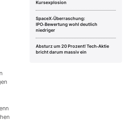
Kursexplosion
SpaceX‑Überraschung:
IPO‑Bewertung wohl deutlich
niedriger
Absturz um 20 Prozent! Tech‑Aktie
bricht darum massiv ein
n
gen
wenn
chen