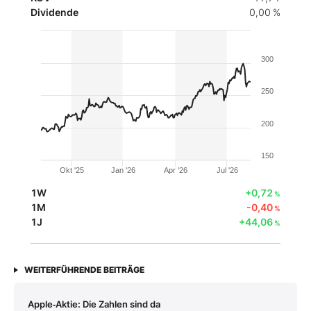
Dividende
0,00 %
300
250
200
150
Okt '25
Jan '26
Apr '26
Jul '26
1W
+0,72
%
1M
-0,40
%
1J
+44,06
%
WEITERFÜHRENDE BEITRÄGE
Apple‑Aktie: Die Zahlen sind da