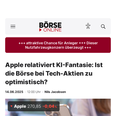
A
ktuelle Ausgabe BÖRSE ONLINE lesen
Börse
+++ attraktive Chance für Anleger +++ Dieser
Nutzfahrzeugkonzern überzeugt +++
News
Anlageprodukte
Apple relativiert KI-Fantasie: Ist
die Börse bei Tech-Aktien zu
Finanz-Check
optimistisch?
Abo & Shop
14.06.2025
· 12:00 Uhr
·
Nils Jacobsen
BO-Musterdepots
Apple
270,85
-0,04
%
Experten