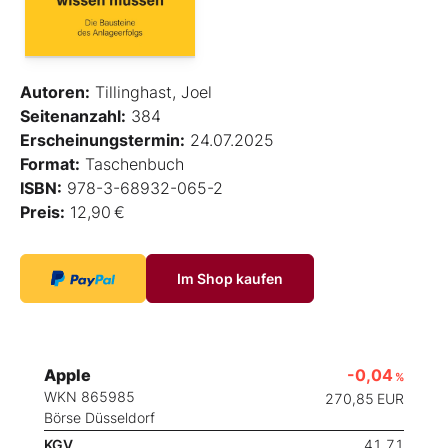
Autoren:
Tillinghast, Joel
Seitenanzahl:
384
Erscheinungstermin:
24.07.2025
Format:
Taschenbuch
ISBN:
978-3-68932-065-2
Preis:
12,90 €
Im Shop kaufen
Apple
-0,04
%
WKN 865985
270,85
EUR
Börse Düsseldorf
KGV
41,71