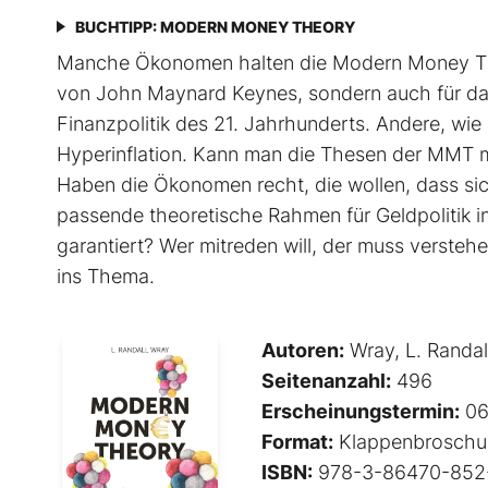
BUCHTIPP: MODERN MONEY THEORY
Manche Ökonomen halten die Modern Money Theo
von John Maynard Keynes, sondern auch für das 
Finanzpolitik des 21. Jahrhunderts. Andere, wie
Hyperinflation. Kann man die Thesen der MMT 
Haben die Ökonomen recht, die wollen, dass sich
passende theoretische Rahmen für Geldpolitik in
garantiert? Wer mitreden will, der muss versteh
ins Thema.
Autoren:
Wray, L. Randal
Seitenanzahl:
496
Erscheinungstermin:
06
Format:
Klappenbroschu
ISBN:
978-3-86470-852