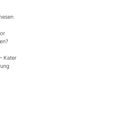
Thesen
vor
ben?
– Kater
rung