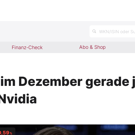
n
WKN/ISIN oder Su
Abo & Shop
Finanz-Check
im Dezember gerade j
 Nvidia
0,59
%