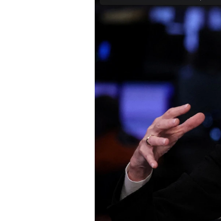
Experten
Mein B:O
Mein Konto
Folgen Sie uns
Kontakt