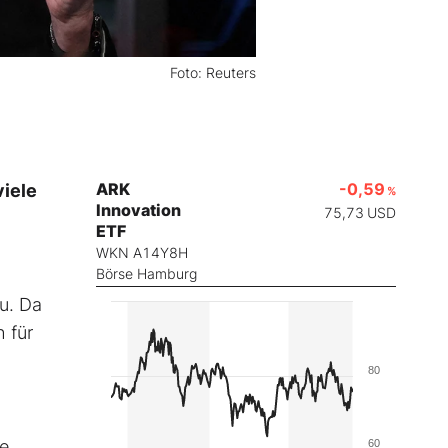
Foto: Reuters
ARK
-0,59
viele
%
Innovation
75,73
USD
ETF
WKN A14Y8H
Börse Hamburg
zu. Da
 für
80
re
60