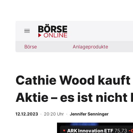
Jetzt a
ktuelle Ausgabe BÖRSE ONLINE lese
Börse
Börse
Anlageprodukte
News
Cathie Wood kauft 
Anlageprodukte
Aktie – es ist nicht
Finanz-Check
Abo & Shop
12.12.2023
· 20:20 Uhr
·
Jennifer Senninger
BO-Musterdepots
ARK Innovation ETF
75,73
-