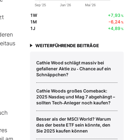
Sep '25
Jan '26
Mai '26
1W
+7,93
zt
%
1M
-6,24
%
1J
+4,89
%
deren
eitaus
WEITERFÜHRENDE BEITRÄGE
Cathie Wood schlägt massiv bei
gefallener Aktie zu ‑ Chance auf ein
Schnäppchen?
Cathie Woods großes Comeback:
2025 Nasdaq und Mag 7 abgehängt –
sollten Tech‑Anleger noch kaufen?
uch
Besser als der MSCI World? Warum
das der beste ETF sein könnte, den
res
Sie 2025 kaufen können
eil am