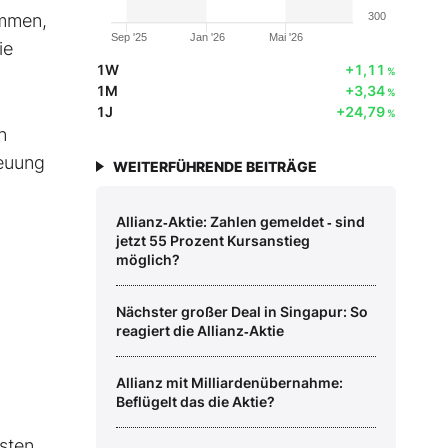
ommen,
300
Sep '25
Jan '26
Mai '26
ie
1W
+1,11
%
1M
+3,34
%
1J
+24,79
%
n
reuung
WEITERFÜHRENDE BEITRÄGE
Allianz‑Aktie: Zahlen gemeldet ‑ sind
jetzt 55 Prozent Kursanstieg
möglich?
Nächster großer Deal in Singapur: So
reagiert die Allianz‑Aktie
Allianz mit Milliardenübernahme:
Beflügelt das die Aktie?
sten