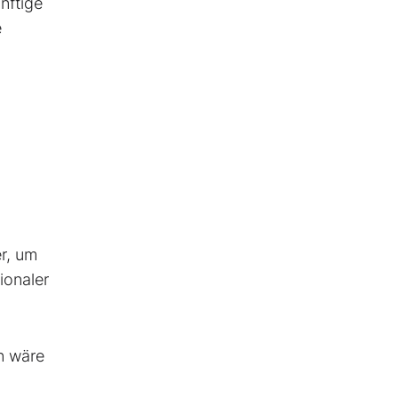
nftige
e
er, um
ionaler
on wäre