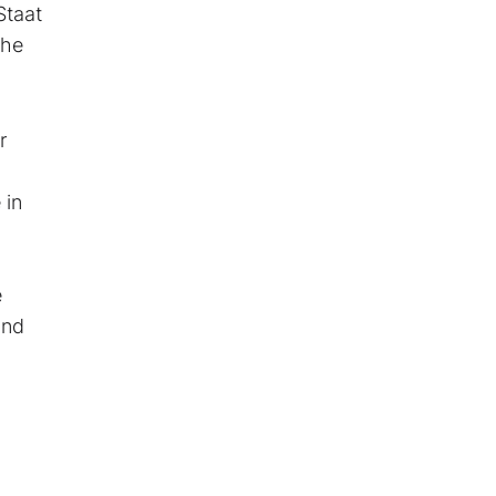
Staat
che
r
 in
e
und