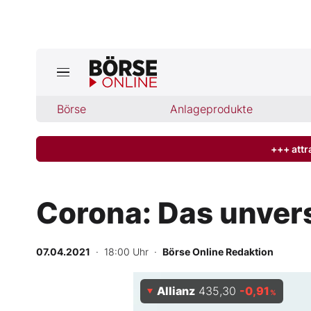
Jetzt a
ktuelle Ausgabe BÖRSE ONLINE lese
Börse
Börse
Anlageprodukte
News
+++ attr
Anlageprodukte
Corona: Das unvers
Finanz-Check
07.04.2021
· 18:00 Uhr
·
Börse Online Redaktion
Abo & Shop
Allianz
435,30
-0,91
BO-Musterdepots
%