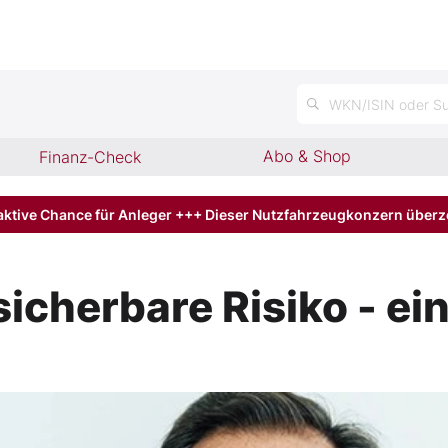
n
WKN/ISIN oder Su
Abo & Shop
Finanz-Check
aktive Chance für Anleger +++ Dieser Nutzfahrzeugkonzern über
icherbare Risiko - e