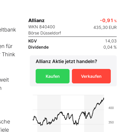
Allianz
-0,91
%
WKN 840400
435,30
EUR
eltbank
Börse Düsseldorf
KGV
14,03
n für
Dividende
0,04 %
 Think
Allianz
Aktie jetzt handeln?
Kaufen
Verkaufen
weit
n
400
ische
350
iele