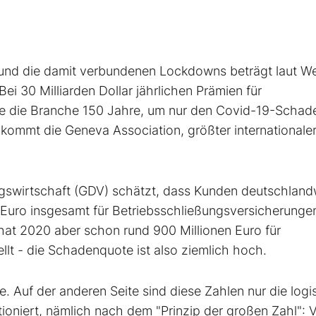
s und die damit verbundenen Lockdowns beträgt laut W
Bei 30 Milliarden Dollar jährlichen Prämien für
e die Branche 150 Jahre, um nur den Covid-19-Schade
ommt die Geneva Association, größter internationaler
swirtschaft (GDV) schätzt, dass Kunden deutschland
n Euro insgesamt für Betriebsschließungsversicherunge
hat 2020 aber schon rund 900 Millionen Euro für
llt - die Schadenquote ist also ziemlich hoch.
te. Auf der anderen Seite sind diese Zahlen nur die log
oniert, nämlich nach dem "Prinzip der großen Zahl": V