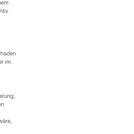
inem
ntiv
schaden
er im
herung,
en
wäre,