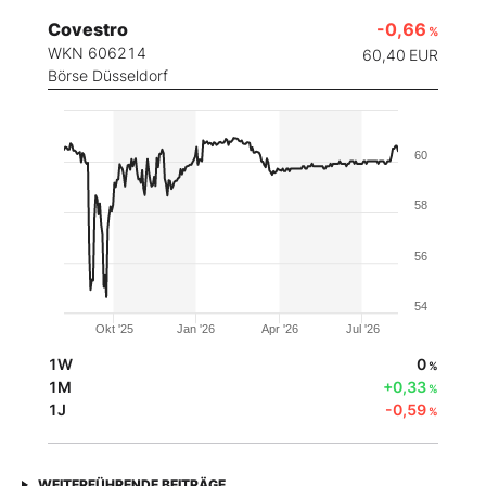
Covestro
-0,66
%
WKN 606214
60,40
EUR
Börse Düsseldorf
60
58
56
54
Okt '25
Jan '26
Apr '26
Jul '26
1W
0
%
1M
+0,33
%
1J
-0,59
%
WEITERFÜHRENDE BEITRÄGE