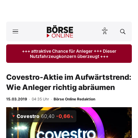
A
ktuelle Ausgabe BÖRSE ONLINE lesen
Börse
+++ attraktive Chance für Anleger +++ Dieser
Nutzfahrzeugkonzern überzeugt +++
News
Anlageprodukte
Covestro-Aktie im Aufwärtstrend:
Wie Anleger richtig abräumen
Finanz-Check
15.03.2019
· 04:35 Uhr
·
Börse Online Redaktion
Abo & Shop
Covestro
60,40
-0,66
%
BO-Musterdepots
Experten