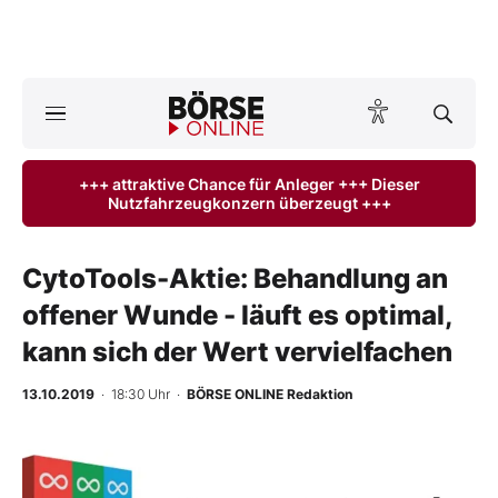
Börse
News
+++ attraktive Chance für Anleger +++ Dieser
Nutzfahrzeugkonzern überzeugt +++
Anlageprodukte
Finanz-Check
CytoTools-Aktie: Behandlung an
offener Wunde - läuft es optimal,
Abo & Shop
kann sich der Wert vervielfachen
BO-Musterdepots
13.10.2019
· 18:30 Uhr
·
BÖRSE ONLINE Redaktion
Experten
-
%
Mein B:O