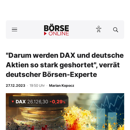
A
ktuelle Ausgabe BÖRSE ONLINE lesen
Börse
News
"Darum werden DAX und deutsche
Aktien so stark geshortet", verrät
Anlageprodukte
deutscher Börsen-Experte
Finanz-Check
27.12.2023
· 19:50 Uhr
·
Marian Kopocz
Abo & Shop
DAX
26.126,30
-0,29
%
BO-Musterdepots
Experten