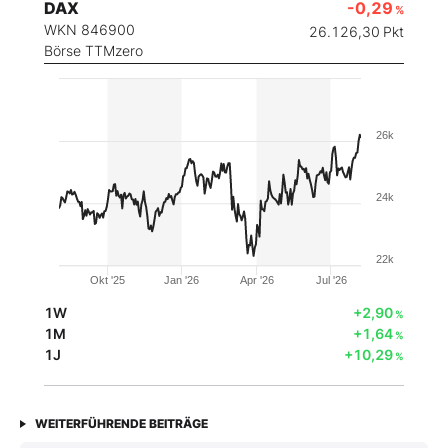
DAX
-0,29
%
WKN 846900
26.126,30
Pkt
Börse TTMzero
26k
24k
22k
Okt '25
Jan '26
Apr '26
Jul '26
1W
+2,90
%
1M
+1,64
%
1J
+10,29
%
WEITERFÜHRENDE BEITRÄGE