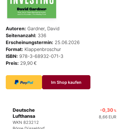
Autoren:
Gardner, David
Seitenanzahl:
336
Erscheinungstermin:
25.06.2026
Format:
Klappenbroschur
ISBN:
978-3-68932-071-3
Preis:
29,90 €
Im Shop kaufen
Deutsche
-0,30
%
Lufthansa
8,66
EUR
WKN 823212
Börse Düsseldorf