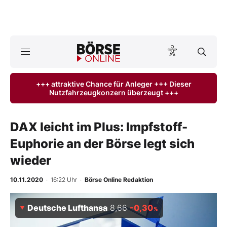
A
ktuelle Ausgabe BÖRSE ONLINE lesen
Börse
+++ attraktive Chance für Anleger +++ Dieser
Nutzfahrzeugkonzern überzeugt +++
News
Anlageprodukte
DAX leicht im Plus: Impfstoff-
Euphorie an der Börse legt sich
Finanz-Check
wieder
Abo & Shop
10.11.2020
· 16:22 Uhr
·
Börse Online Redaktion
BO-Musterdepots
Deutsche Lufthansa
8,66
-0,30
%
Experten