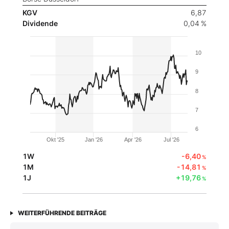
KGV
6,87
Dividende
0,04 %
10
9
8
7
6
Okt '25
Jan '26
Apr '26
Jul '26
1W
-6,40
%
1M
-14,81
%
1J
+19,76
%
WEITERFÜHRENDE BEITRÄGE