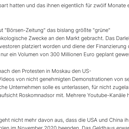
nbart hatten und das ihnen eigentlich für zwölf Monate 
"Börsen-Zeitung" das bislang größte "grüne"
 ökologische Zwecke an den Markt gebracht. Das Darl
 Investoren platziert worden und diene der Finanzierung
 nur ein Volumen von 300 Millionen Euro geplant gewe
nach den Protesten in Moskau den US-
Videos von nicht genehmigten Demonstrationen von se
che Unternehmen solle es unterlassen, für nicht zugel
enaufsicht Roskomnadsor mit. Mehrere Youtube-Kanäle 
.
ht nicht mehr davon aus, dass die USA und China ih
ahlen im November 2020 beenden. Das Geldhaus erwar