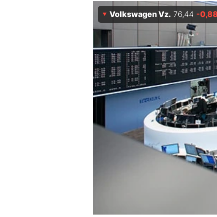
Experten
Volkswagen Vz.
76,44
-0,8
Mein B:O
Mein Konto
Folgen Sie uns
Kontakt