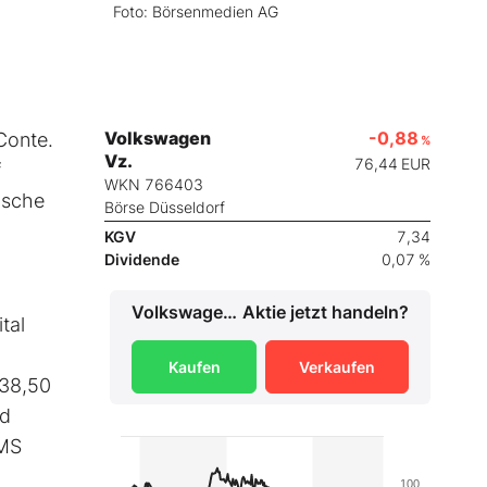
Foto: Börsenmedien AG
Volkswagen
-0,88
Conte.
%
Vz.
76,44
EUR
f
WKN 766403
asche
Börse Düsseldorf
KGV
7,34
Dividende
0,07 %
Volkswagen Vz.
Aktie jetzt handeln?
tal
3
Kaufen
Verkaufen
 38,50
nd
AMS
100