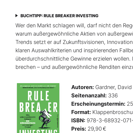
BUCHTIPP: RULE BREAKER INVESTING
Wer den Markt schlagen will, darf nicht den Rege
warum außergewöhnliche Aktien von außer­gewöh
Trends setzt er auf Zukunftsvisionen, Innovati
klaren Auswahlkriterien und inspirierenden Fallbeis
überdurchschnittliche Gewinne erzielen wollen. 
brechen – und außergewöhnliche Renditen einz
Autoren:
Gardner, David
Seitenanzahl:
336
Erscheinungstermin:
25
Format:
Klappenbroschu
ISBN:
978-3-68932-071
Preis:
29,90 €