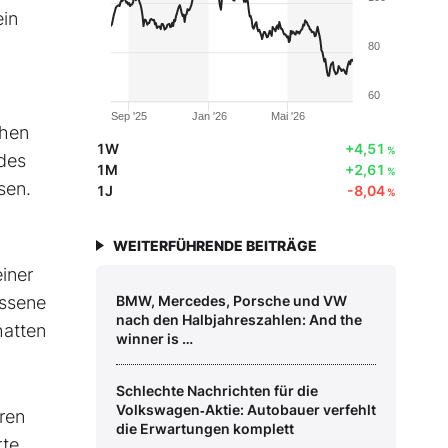
ein
80
60
Sep '25
Jan '26
Mai '26
ehen
1W
+4,51
%
 des
1M
+2,61
%
sen.
1J
-8,04
%
WEITERFÜHRENDE BEITRÄGE
iner
assene
BMW, Mercedes, Porsche und VW
nach den Halbjahreszahlen: And the
hatten
winner is …
Schlechte Nachrichten für die
Volkswagen‑Aktie: Autobauer verfehlt
ren
die Erwartungen komplett
te,