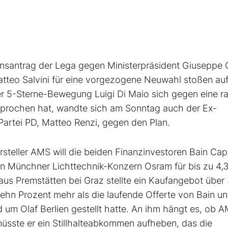
ensantrag der Lega gegen Ministerpräsident Giuseppe 
tteo Salvini für eine vorgezogene Neuwahl stoßen au
 5-Sterne-Bewegung Luigi Di Maio sich gegen eine r
rochen hat, wandte sich am Sonntag auch der Ex-
Partei PD, Matteo Renzi, gegen den Plan.
teller AMS will die beiden Finanzinvestoren Bain Capi
n Münchner Lichttechnik-Konzern Osram für bis zu 4,
us Premstätten bei Graz stellte ein Kaufangebot über
zehn Prozent mehr als die laufende Offerte von Bain u
d um Olaf Berlien gestellt hatte. An ihm hängt es, ob 
ste er ein Stillhalteabkommen aufheben, das die