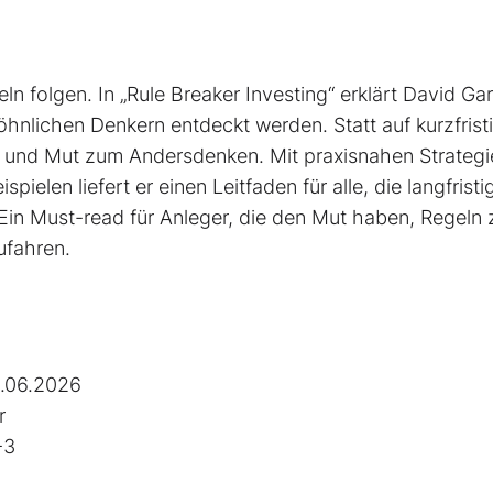
ln folgen. In „Rule Breaker Investing“ erklärt David Ga
nlichen Denkern entdeckt werden. Statt auf kurzfrist
on und Mut zum Andersdenken. Mit praxisnahen Strategi
pielen liefert er einen Leit­faden für alle, die langfristi
Ein Must-read für Anleger, die den Mut haben, Regeln 
ufahren.
.06.2026
r
-3