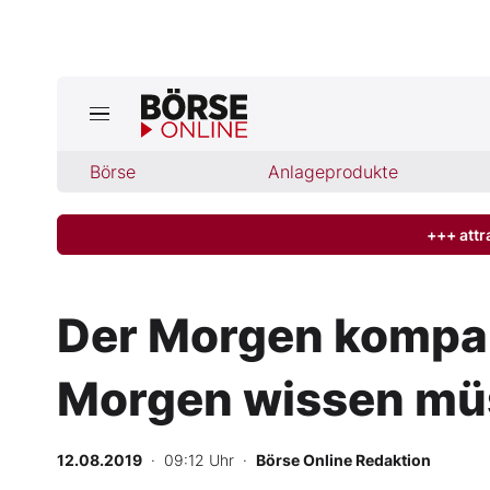
Jetzt a
ktuelle Ausgabe BÖRSE ONLINE lese
Börse
Börse
Anlageprodukte
News
+++ attr
Anlageprodukte
Der Morgen kompak
Finanz-Check
Morgen wissen mü
Abo & Shop
BO-Musterdepots
12.08.2019
· 09:12 Uhr
·
Börse Online Redaktion