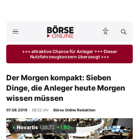
A
ktuelle Ausgabe BÖRSE ONLINE lesen
Börse
+++ attraktive Chance für Anleger +++ Dieser
Nutzfahrzeugkonzern überzeugt +++
News
Anlageprodukte
Der Morgen kompakt: Sieben
Dinge, die Anleger heute Morgen
Finanz-Check
wissen müssen
Abo & Shop
07.08.2019
· 09:22 Uhr
·
Börse Online Redaktion
BO-Musterdepots
Novartis
135,72
+1,92
%
Experten