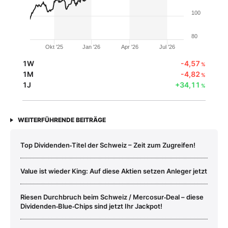
100
80
Okt '25
Jan '26
Apr '26
Jul '26
1W
-4,57
%
1M
-4,82
%
1J
+34,11
%
WEITERFÜHRENDE BEITRÄGE
Top Dividenden‑Titel der Schweiz – Zeit zum Zugreifen!
Value ist wieder King: Auf diese Aktien setzen Anleger jetzt
Riesen Durchbruch beim Schweiz / Mercosur‑Deal – diese
Dividenden‑Blue‑Chips sind jetzt Ihr Jackpot!