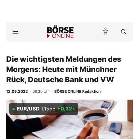
Börse
News
Die wichtigsten Meldungen des
Anlageprodukte
Morgens: Heute mit Münchner
Finanz-Check
Rück, Deutsche Bank und VW
Abo & Shop
12.09.2022
· 08:30 Uhr
·
BÖRSE ONLINE Redaktion
BO-Musterdepots
EUR/USD
1,1558
+0,32
%
Experten
Mein B:O