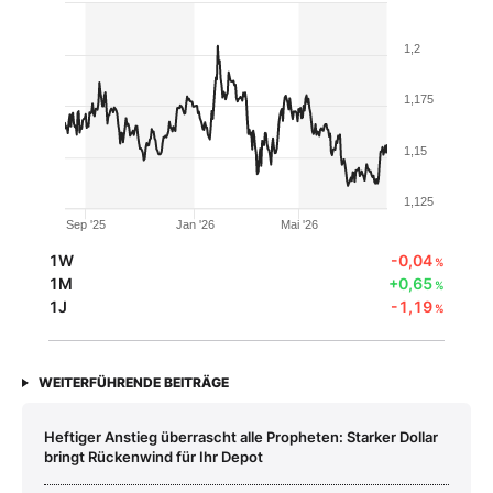
1,2
1,175
1,15
1,125
Sep '25
Jan '26
Mai '26
1W
-0,04
%
1M
+0,65
%
1J
-1,19
%
WEITERFÜHRENDE BEITRÄGE
Heftiger Anstieg überrascht alle Propheten: Starker Dollar
bringt Rückenwind für Ihr Depot