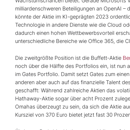
Wachstumschancen bietet. Gerade Microsofts Vor
milliardenschweren Beteiligungen an OpenAI –
könnte der Aktie im KI-geprägten 2023 ordentlic
Technologie in andere Dienste wie die Cloud o
dadurch einen hohen Wettbewerbsvorteil erschaf
unterschiedliche Bereiche wie Office 365, die Cl
Die zweitgrößte Position ist die Buffett-Aktie
Be
noch über die Hälfte des Portfolios ein, ist nun
im Gates Portfolio. Damit setzt Gates zum eine
anderen aber auch auf das finanzielle Talent d
geschafft: Während zahlreiche Aktien das volat
Hathaway-Aktie sogar über acht Prozent zulegen
Omahas überzeugt zu sein, da sich die Aktie au
Kursziel von 370 Euro bietet jetzt fast 30 Proz