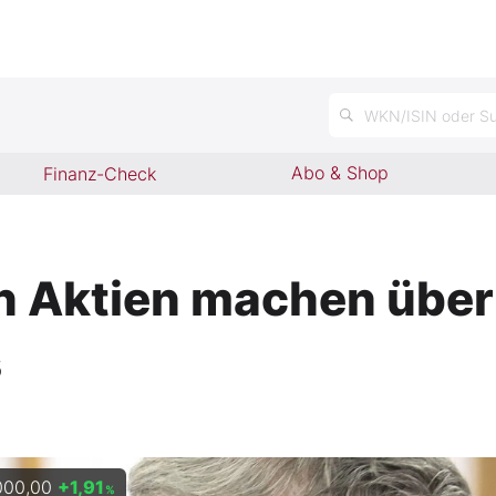
n
WKN/ISIN oder Su
Abo & Shop
Finanz-Check
n Aktien machen über d
s
000,00
+1,91
%