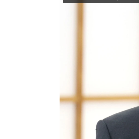
Experten
Mein B:O
Mein Konto
Folgen Sie uns
Kontakt