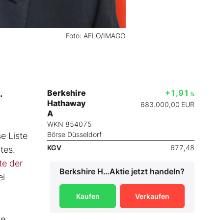
Foto: AFLO/IMAGO
Berkshire
+1,91
.
%
Hathaway
683.000,00
EUR
A
WKN 854075
Börse Düsseldorf
e Liste
KGV
677,48
tes.
e der
Berkshire Hathaway A
Aktie jetzt handeln?
ei
Kaufen
Verkaufen
te