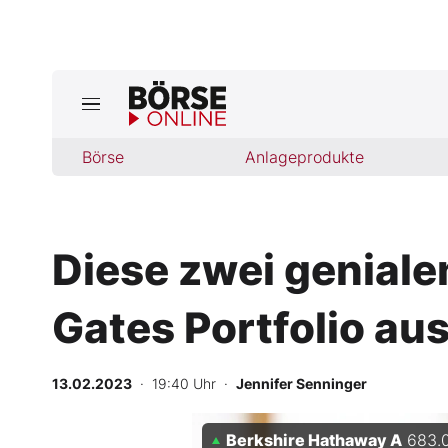
Jetzt a
ktuelle Ausgabe BÖRSE ONLINE lese
Börse
Börse
Anlageprodukte
News
Diese zwei geniale
Anlageprodukte
Gates Portfolio au
Finanz-Check
Abo & Shop
13.02.2023
· 19:40 Uhr
·
Jennifer Senninger
BO-Musterdepots
Berkshire Hathaway A
683.