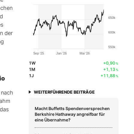
schen
nd
650k
es
n der
600k
ng
550k
Sep '25
Jan '26
Mai '26
1W
+0,90
%
1M
+1,13
%
1J
+11,88
%
io
t nach
WEITERFÜHRENDE BEITRÄGE
nahm
Macht Buffetts Spendenversprechen
 das
Berkshire Hathaway angreifbar für
eine Übernahme?