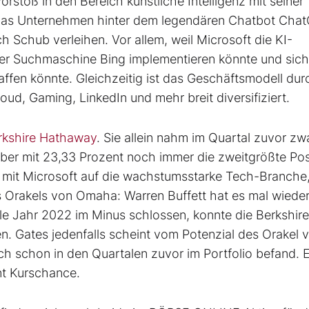
stoß in den Bereich künstliche Intelligenz mit seiner
 das Unternehmen hinter dem legendären Chatbot Cha
h Schub verleihen. Vor allem, weil Microsoft die KI-
der Suchmaschine Bing implementieren könnte und sich
fen könnte. Gleichzeitig ist das Geschäftsmodell dur
oud, Gaming, LinkedIn und mehr breit diversifiziert.
rkshire Hathaway
. Sie allein nahm im Quartal zuvor zw
 aber mit 23,33 Prozent noch immer die zweitgrößte Pos
n mit Microsoft auf die wachstumsstarke Tech-Branche
es Orakels von Omaha: Warren Buffett hat es mal wiede
ile Jahr 2022 im Minus schlossen, konnte die Berkshire
. Gates jedenfalls scheint vom Potenzial des Orakel 
ch schon in den Quartalen zuvor im Portfolio befand. E
ent Kurschance.