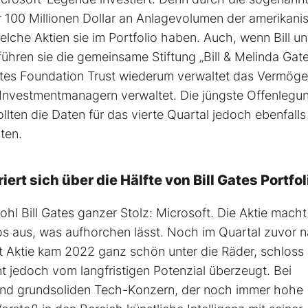
er 100 Millionen Dollar an Anlagevolumen der amerikani
lche Aktien sie im Portfolio haben. Auch, wenn Bill u
führen sie die gemeinsame Stiftung „Bill & Melinda Gat
 Gates Foundation Trust wiederum verwaltet das Vermöge
en Investmentmanagern verwaltet. Die jüngste Offenlegu
ollten die Daten für das vierte Quartal jedoch ebenfalls
hten.
ert sich über die Hälfte von Bill Gates Portfol
wohl Bill Gates ganzer Stolz: Microsoft. Die Aktie mach
os aus, was aufhorchen lässt. Noch im Quartal zuvor 
ft Aktie kam 2022 ganz schön unter die Räder, schloss
nt jedoch vom langfristigen Potenzial überzeugt. Bei
 und grundsoliden Tech-Konzern, der noch immer hohe