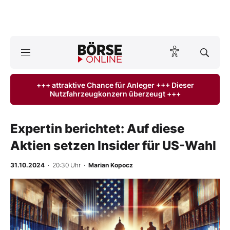
A
ktuelle Ausgabe BÖRSE ONLINE lesen
Börse
+++ attraktive Chance für Anleger +++ Dieser
Nutzfahrzeugkonzern überzeugt +++
News
Anlageprodukte
Expertin berichtet: Auf diese
Aktien setzen Insider für US-Wahl
Finanz-Check
31.10.2024
· 20:30 Uhr
·
Marian Kopocz
Abo & Shop
BO-Musterdepots
Experten