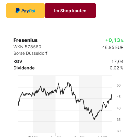
Im Shop kaufen
Fresenius
+0,13
%
WKN 578560
46,95
EUR
Börse Düsseldorf
KGV
17,04
Dividende
0,02 %
50
45
40
35
30