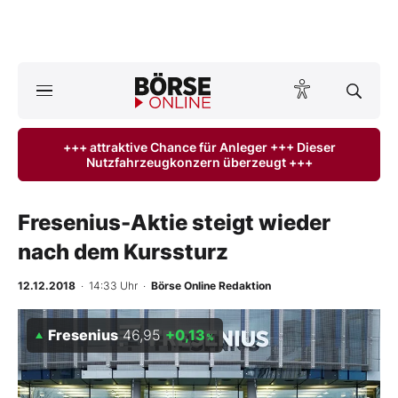
Börse
News
+++ attraktive Chance für Anleger +++ Dieser
Nutzfahrzeugkonzern überzeugt +++
Anlageprodukte
Finanz-Check
Fresenius-Aktie steigt wieder
nach dem Kurssturz
Abo & Shop
12.12.2018
· 14:33 Uhr
·
Börse Online Redaktion
BO-Musterdepots
Fresenius
46,95
+0,13
%
Experten
Mein B:O