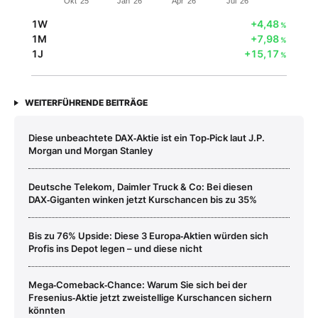
Okt '25
Jan '26
Apr '26
Jul '26
1W
+4,48
%
1M
+7,98
%
1J
+15,17
%
WEITERFÜHRENDE BEITRÄGE
Diese unbeachtete DAX‑Aktie ist ein Top‑Pick laut J.P.
Morgan und Morgan Stanley
Deutsche Telekom, Daimler Truck & Co: Bei diesen
DAX‑Giganten winken jetzt Kurschancen bis zu 35%
Bis zu 76% Upside: Diese 3 Europa‑Aktien würden sich
Profis ins Depot legen – und diese nicht
Mega‑Comeback‑Chance: Warum Sie sich bei der
Fresenius‑Aktie jetzt zweistellige Kurschancen sichern
könnten