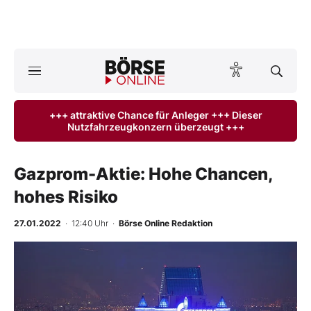
A
ktuelle Ausgabe BÖRSE ONLINE lesen
Börse
+++ attraktive Chance für Anleger +++ Dieser
Nutzfahrzeugkonzern überzeugt +++
News
Anlageprodukte
Gazprom-Aktie: Hohe Chancen,
hohes Risiko
Finanz-Check
27.01.2022
· 12:40 Uhr
·
Börse Online Redaktion
Abo & Shop
-
%
BO-Musterdepots
Experten