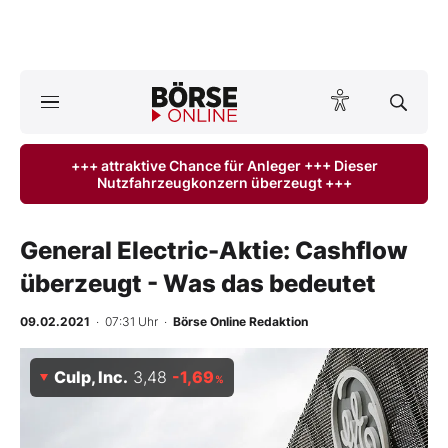
A
ktuelle Ausgabe BÖRSE ONLINE lesen
Börse
+++ attraktive Chance für Anleger +++ Dieser
Nutzfahrzeugkonzern überzeugt +++
News
Anlageprodukte
General Electric-Aktie: Cashflow
überzeugt - Was das bedeutet
Finanz-Check
09.02.2021
· 07:31 Uhr
·
Börse Online Redaktion
Abo & Shop
Culp, Inc.
3,48
-1,69
%
BO-Musterdepots
Experten