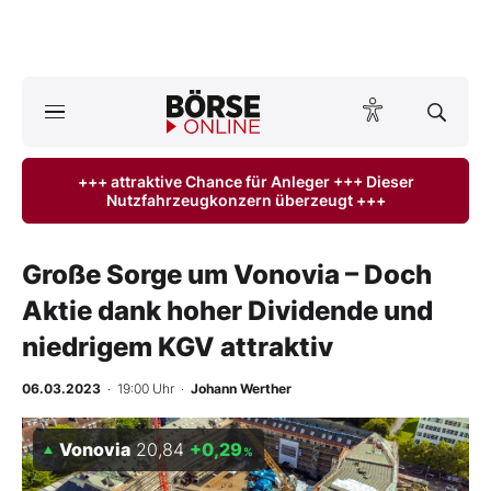
A
ktuelle Ausgabe BÖRSE ONLINE lesen
Börse
+++ attraktive Chance für Anleger +++ Dieser
Nutzfahrzeugkonzern überzeugt +++
News
Anlageprodukte
Große Sorge um Vonovia – Doch
Aktie dank hoher Dividende und
Finanz-Check
niedrigem KGV attraktiv
Abo & Shop
06.03.2023
· 19:00 Uhr
·
Johann Werther
BO-Musterdepots
Vonovia
20,84
+0,29
%
Experten