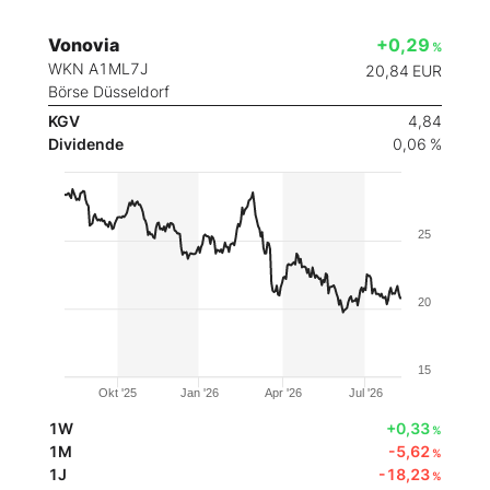
Vonovia
+0,29
%
WKN A1ML7J
20,84
EUR
Börse Düsseldorf
KGV
4,84
Dividende
0,06 %
25
20
15
Okt '25
Jan '26
Apr '26
Jul '26
1W
+0,33
%
1M
-5,62
%
1J
-18,23
%