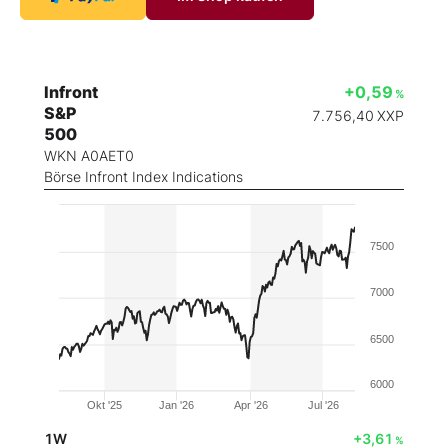
Infront
+0,59
%
S&P
7.756,40
XXP
500
WKN A0AET0
Börse Infront Index Indications
7500
7000
6500
6000
Okt '25
Jan '26
Apr '26
Jul '26
1W
+3,61
%