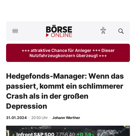
Börse
News
+++ attraktive Chance für Anleger +++ Dieser
Nutzfahrzeugkonzern überzeugt +++
Anlageprodukte
Finanz-Check
Hedgefonds-Manager: Wenn das
passiert, kommt ein schlimmerer
Abo & Shop
Crash als in der großen
BO-Musterdepots
Depression
Experten
31.01.2024
· 20:50 Uhr
·
Johann Werther
Mein B:O
Infront S&P 500
7.756,40
+0,59
%