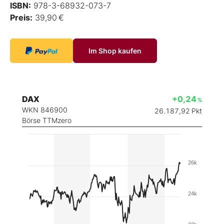
ISBN:
978-3-68932-073-7
Preis:
39,90 €
Im Shop kaufen
DAX
+0,24
%
WKN 846900
26.187,92
Pkt
Börse TTMzero
26k
24k