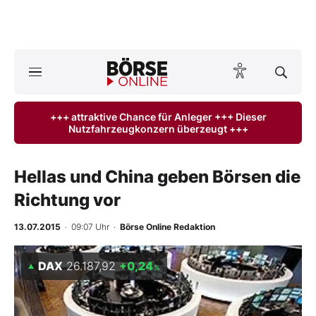
A
ktuelle Ausgabe BÖRSE ONLINE lesen
Börse
+++ attraktive Chance für Anleger +++ Dieser
Nutzfahrzeugkonzern überzeugt +++
News
Anlageprodukte
Hellas und China geben Börsen die
Richtung vor
Finanz-Check
13.07.2015
· 09:07 Uhr
·
Börse Online Redaktion
Abo & Shop
DAX
26.187,92
+0,24
%
BO-Musterdepots
Experten