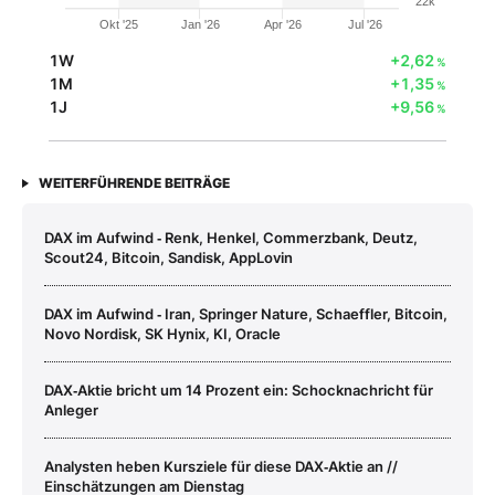
22k
Okt '25
Jan '26
Apr '26
Jul '26
1W
+2,62
%
1M
+1,35
%
1J
+9,56
%
WEITERFÜHRENDE BEITRÄGE
DAX im Aufwind ‑ Renk, Henkel, Commerzbank, Deutz,
Scout24, Bitcoin, Sandisk, AppLovin
DAX im Aufwind ‑ Iran, Springer Nature, Schaeffler, Bitcoin,
Novo Nordisk, SK Hynix, KI, Oracle
DAX‑Aktie bricht um 14 Prozent ein: Schocknachricht für
Anleger
Analysten heben Kursziele für diese DAX‑Aktie an //
Einschätzungen am Dienstag