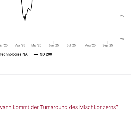
25
20
r '25
Apr '25
Mai '25
Jun '25
Jul '25
Aug '25
Sep '25
 Technologies NA
GD 200
 – wann kommt der Turnaround des Mischkonzerns?