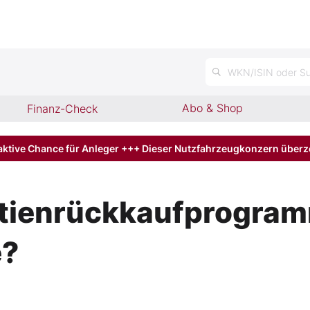
n
WKN/ISIN oder Su
Abo & Shop
Finanz-Check
aktive Chance für Anleger +++ Dieser Nutzfahrzeugkonzern über
ktienrückkaufprogram
e?