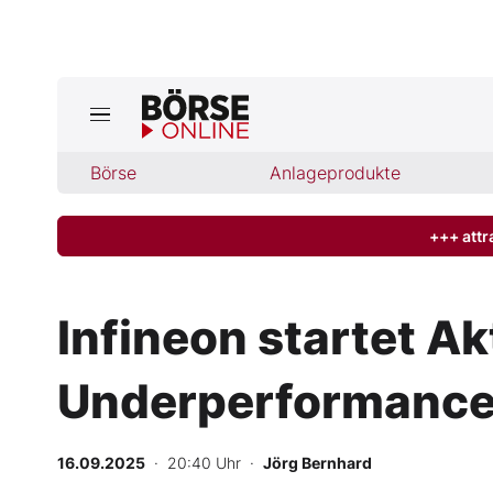
Jetzt a
ktuelle Ausgabe BÖRSE ONLINE lese
Börse
Börse
Anlageprodukte
News
+++ attr
Anlageprodukte
Infineon startet A
Finanz-Check
Underperformanc
Abo & Shop
BO-Musterdepots
16.09.2025
· 20:40 Uhr
·
Jörg Bernhard