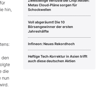
Zweistellige Verluste bei Chip‑Aktien:
für
Metas Cloud‑Pläne sorgen für
e hin,
Schockwellen
Voll abgeräumt! Die 10
Börsengewinner der ersten
Jahreshälfte
tens:
Infineon: Neues Rekordhoch
Heftige Tech‑Korrektur in Asien trifft
n den
auch diese deutschen Aktien
olgte
e die
e nun
wird.