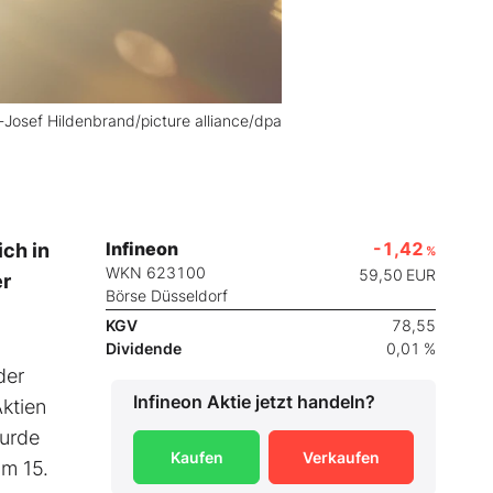
l-Josef Hildenbrand/picture alliance/dpa
Infineon
-1,42
ich in
%
WKN 623100
59,50
EUR
er
Börse Düsseldorf
KGV
78,55
Dividende
0,01 %
der
Infineon
Aktie jetzt handeln?
ktien
wurde
Kaufen
Verkaufen
om 15.