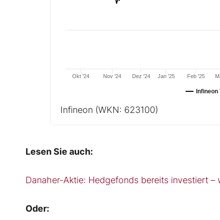
Okt '24
Nov '24
Dez '24
Jan '25
Feb '25
Mä
Infineon
Infineon
(WKN: 623100)
Lesen Sie auch:
Danaher-Aktie: Hedgefonds bereits investiert
Oder: