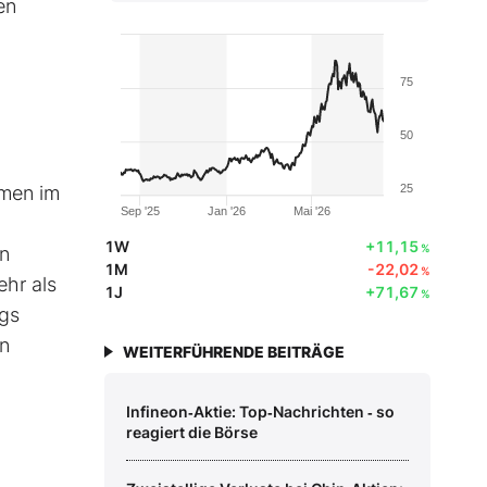
en
75
50
hmen im
25
Sep '25
Jan '26
Mai '26
1W
+11,15
%
en
1M
-22,02
%
ehr als
1J
+71,67
%
ngs
en
WEITERFÜHRENDE BEITRÄGE
Infineon‑Aktie: Top‑Nachrichten ‑ so
reagiert die Börse