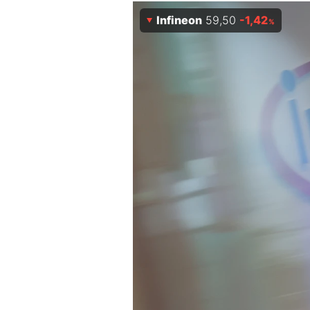
Experten
Infineon
59,50
-1,42
%
Mein B:O
Mein Konto
Folgen Sie uns
Kontakt