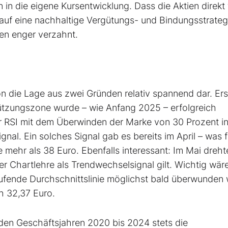
n die eigene Kursentwicklung. Dass die Aktien direkt 
uf eine nachhaltige Vergütungs- und Bindungsstrategi
ren enger verzahnt.
eon die Lage aus zwei Gründen relativ spannend dar. Ers
tützungszone wurde – wie Anfang 2025 – erfolgreich
tor RSI mit dem Überwinden der Marke von 30 Prozent i
al. Ein solches Signal gab es bereits im April – was f
e mehr als 38 Euro. Ebenfalls interessant: Im Mai dreht
er Chartlehre als Trendwechselsignal gilt. Wichtig wär
aufende Durchschnittslinie möglichst bald überwunden 
ch 32,37 Euro.
 den Geschäftsjahren 2020 bis 2024 stets die