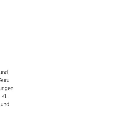
 und
Guru
kungen
 KI-
 und